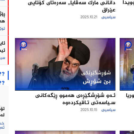
ویدا
دانانى مارک سەڤایا,, سەرەتای کۆتایی
عێراق
ڕۆژ
سیاسیی
2025.10.21
هەڵ
توێ
ئای
ئیس
سی
??
??
ئـه‌و شۆڕشگێڕه‌ی هه‌موو ڕێگه‌كانى
ریا
سـیاسه‌تی تـاقیكرده‌وه‌
تۆم
سیاسیی
2025.10.15
لە 
خست
ئەر