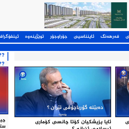
ی
فەرهەنگ
ئاینناسیی
جۆراوجۆر
توێژینەوە
ئینفۆگراف
??
??
چین
ئایا پزیشکیان کۆتا چانسی کۆماری
ى
ستر