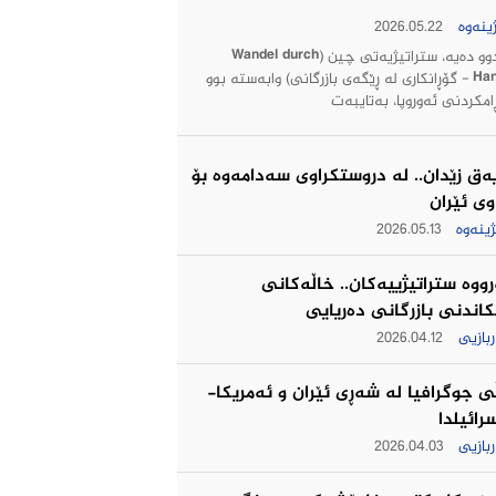
ینەوە
2026.05.22
بۆ دوو دەیە، ستراتیژیەتی چین (Wandel durch
Handel - گۆڕانکاری لە ڕێگەی بازرگانی) وابەستە بوو
امکردنی ئەوروپا، بەتایبەت
ەق زێدان.. له‌ دروستكراوی سه‌دامه‌وه‌ بۆ
وی ئێران
ژینەوە
2026.05.13
رووه‌ ستراتیژییه‌كان.. خاڵه‌كانی
اندنی بازرگانی ده‌ریایی
بازیی
2026.04.12
ی جوگرافیا لە شەڕی ئێران و ئەمریکا-
رائیلدا
بازیی
2026.04.03