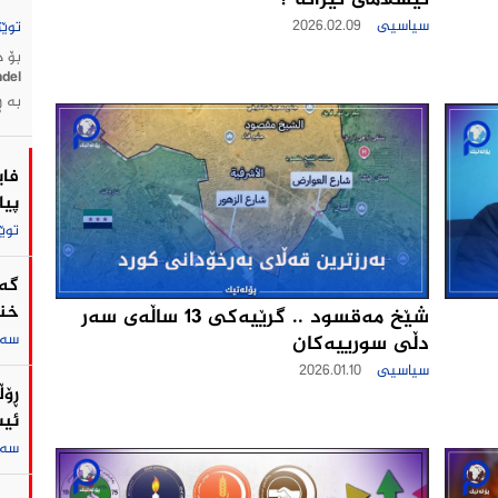
ئیسلامی ئێرانه ؟
سیاسیی
2026.02.09
توێژ
بە ڕ
فای
پیا
توێ
گه‌
خنك
شێخ مەقسود .. گرێیەکی 13 ساڵەی سەر
سەر
دڵی سورییەكان
سیاسیی
2026.01.10
ڕۆڵ
ئیس
سەر