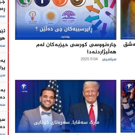
چـی
ڕه‌
سەر
ئێر
هور
مەشق
چاره‌نووسی كورسی حیزبه‌كان له‌م
سەر
هه‌ڵبژاردنه‌دا
سیاسیی
2025.11.04
په‌
پرا
سی
بە 
ده‌
سەر
سین
دە
سەر