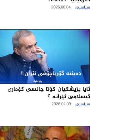
ئه‌رمینیا" ده‌كات؟
سیاسیی
2026.06.04
ئایا پزیشکیان کۆتا چانسی کۆماری
ئیسلامی ئێرانه ؟
سیاسیی
2026.02.09