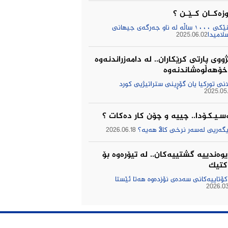
زەکــان کــێــن ؟
ئاینێکی ١٠٠٠ ساڵە لە ناو جەرگەی جیهانی
لامیدا
2025.06.02
ووى پارتى كرێكاران.. لە دامەزراندنەوە
 خۆهەڵوەشاندنەوە
انی توركیا یان گۆڕینی ستراتیژیی كورد
2025.05
سـیـکـۆدا.. چییه‌ و چۆن كار ده‌كات ؟
یگه‌ریی له‌سه‌ر نرخی كاڵا هه‌یه‌؟
2026.06.18
یوه‌ندییه‌ گشتییه‌كان.. له‌ تیۆره‌وه‌ بۆ
كتیك
 كۆتاییه‌كانی سه‌ده‌ی نۆزده‌وه‌ هه‌تا ئێستا
2026.03