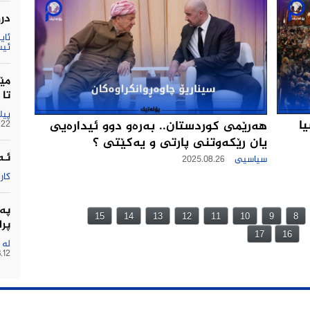
درو
ئیس
مێژ
تا
پیل
یا
هه‌رێمى كوردستان.. به‌ره‌و دوو ئیداره‌یی
.22
یان رێكه‌وتنی پارتی و یه‌كێتی ؟
ئـە
سیاسیی
2025.08.26
كار
په‌
15
14
13
12
11
10
9
8
پرا
17
16
له‌
.12