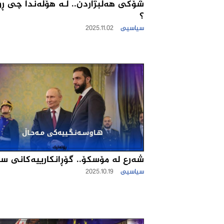
شۆكى هه‌ڵبژاردن.. لـه‌ هۆڵه‌ندا چی ڕو
؟
سیاسیی
2025.11.02
شه‌رع له‌ مۆسكۆ.. گۆڕانكارییه‌كانی سو
سیاسیی
2025.10.19