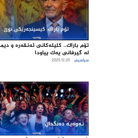
تۆم باراك.. کلیلەکانی ئەنقەرە و دی
لە گیرفانی یەک پیاودا
سیاسیی
2025.12.20