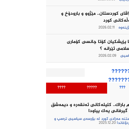
اڤای کوردستان.. مێژوو و بارودۆخ و
ەکانی کورد
ژینەوە
2026.02.11
ا پزیشکیان کۆتا چانسی کۆماری
لامی ئێرانه ؟
اسیی
2026.02.09
?????
??????
????
?????
???
 باراك.. کلیلەکانی ئەنقەرە و دیمەشق
گیرفانی یەک پیاودا
نە مەزادی کورد لە بۆرسەی سیاسیی ترەمپ و
دۆغاندا
2025.12.20