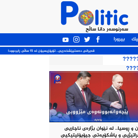
سەرنوسەر دانا ساڵح
یک
بیرورا
قەیرانی ده‌ستپێشخه‌ریی.. ئۆپۆزیسیۆن له‌ 15 ساڵی ڕابردوودا
????
???
 و ڕوسیا.. لە نێوان بژارەی ناچاریی
اتیژيی و پاشکۆیەتی جیۆپۆلیتیکيی