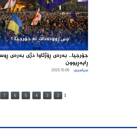
جۆرجیا.. به‌ره‌ی ڕۆژئاوا دژی به‌ره‌ی ڕوس
ڕاپه‌ڕیوون
سیاسیی
2025.10.06
1
7
6
5
4
3
2