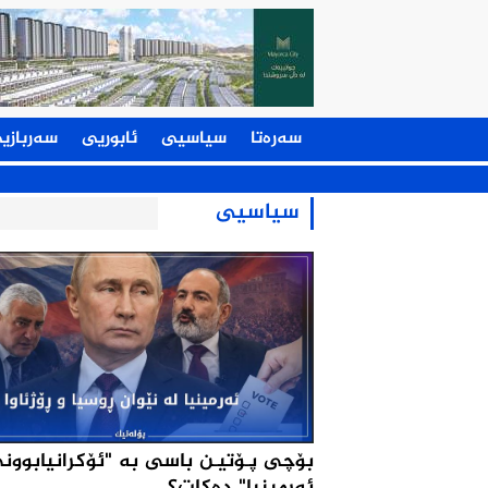
سەرەتا
سیاسیی
ئابوریی
سەربازی
سیاسیی
بۆچی پـۆتیـن باسی به‌ "ئۆكرانیابوون