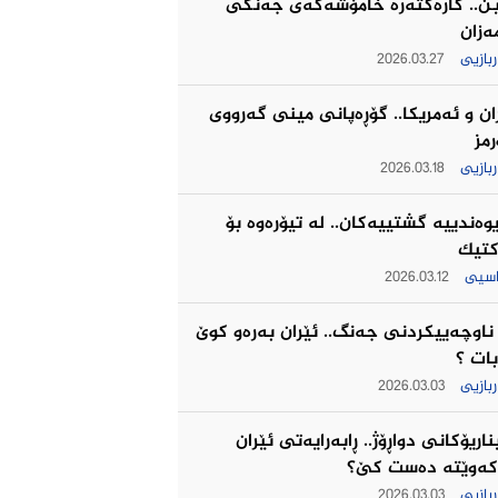
ـن.. كاره‌كته‌ره‌ خامۆشه‌كه‌ی جه‌نگى
مه‌زان
بازیی
2026.03.27
ان و ئه‌مریكا.. گۆڕەپانی مینی گه‌رووی
مز
بازیی
2026.03.18
یوه‌ندییه‌ گشتییه‌كان.. له‌ تیۆره‌وه‌ بۆ
كتیك
اسیی
2026.03.12
ناوچەییکردنی جەنگ.. ئێران به‌ره‌و كوێ
بات ؟
بازیی
2026.03.03
اریۆکانی دواڕۆژ.. ڕابەرایەتی ئێران
کەوێتە دەست کێ؟
بازیی
2026.03.03