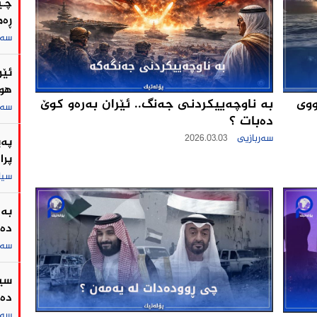
چـی
ڕه‌
سەر
ئێر
هور
ووی
بە ناوچەییکردنی جەنگ.. ئێران به‌ره‌و كوێ
سەر
ده‌بات ؟
سەربازیی
2026.03.03
په‌
پرا
سی
بە 
ده‌
سەر
سین
دە
سەر