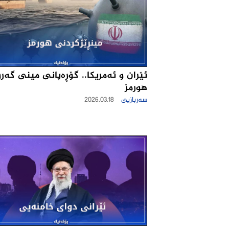
ئێران و ئه‌مریكا.. گۆڕەپانی مینی گه‌ر
هورمز
سەربازیی
2026.03.18