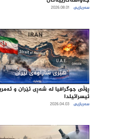
چه‌واشه‌كارییه‌كان
سەربازیی
2026.08.01
ڕۆڵی جوگرافیا لە شەڕی ئێران و ئەمری
ئیسرائیلدا
سەربازیی
2026.04.03