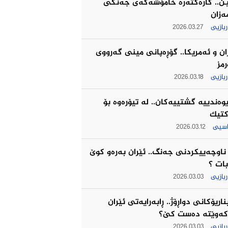
ـن.. كاره‌كته‌ره‌ خامۆشه‌كه‌ی جه‌نگى
مه‌زان
بازیی
2026.03.27
ان و ئه‌مریكا.. گۆڕەپانی مینی گه‌رووی
مز
بازیی
2026.03.18
یوه‌ندییه‌ گشتییه‌كان.. له‌ تیۆره‌وه‌ بۆ
كتیك
اسیی
2026.03.12
ناوچەییکردنی جەنگ.. ئێران به‌ره‌و كوێ
بات ؟
بازیی
2026.03.03
اریۆکانی دواڕۆژ.. ڕابەرایەتی ئێران
کەوێتە دەست کێ؟
بازیی
2026.03.03