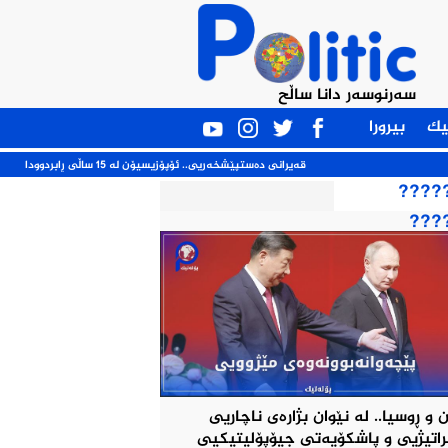
سەرنوسەر دانا ساڵح
یک
بیرورا
قەیرانی ده‌ستپێشخه‌ریی.. ئۆپۆزیسیۆن له‌ 15 ساڵی ڕابردوودا
????
???
 و ڕوسیا.. لە نێوان بژارەی ناچاریی
اتیژيی و پاشکۆیەتی جیۆپۆلیتیکيی