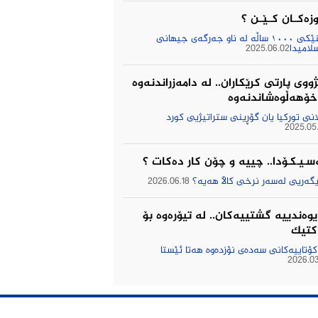
زەکــان کــێــن ؟
ئاینێکی ١٠٠٠ ساڵە لە ناو جەرگەی جیهانی
لامیدا
2025.06.02
ووى پارتى كرێكاران.. لە دامەزراندنەوە
 خۆهەڵوەشاندنەوە
انی توركیا یان گۆڕینی ستراتیژیی كورد
2025.05
سـیـکـۆدا.. چییه‌ و چۆن كار ده‌كات ؟
یگه‌ریی له‌سه‌ر نرخی كاڵا هه‌یه‌؟
2026.06.18
یوه‌ندییه‌ گشتییه‌كان.. له‌ تیۆره‌وه‌ بۆ
كتیك
 كۆتاییه‌كانی سه‌ده‌ی نۆزده‌وه‌ هه‌تا ئێستا
2026.03