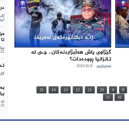
درو
ئیس
مێژ
تا
پیل
گێژاوی پاش هەڵبژاردنەکان.. چـى له‌
.22
تـانزانیا ڕوودەدات؟
ئـە
سەربازیی
2025.10.31
كار
په‌
15
14
13
12
11
10
9
8
پرا
17
16
له‌
.12