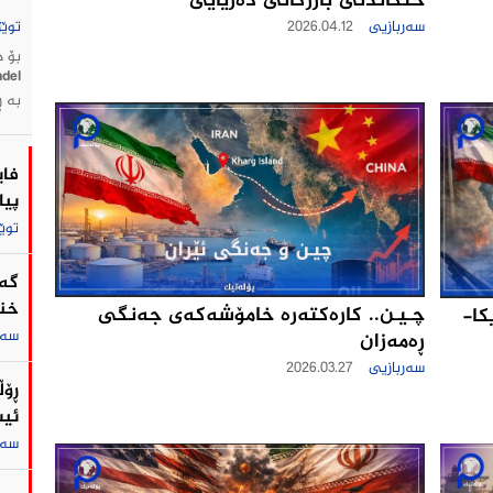
خنكاندنی بازرگانی ده‌ریایی
سەربازیی
2026.04.12
توێژ
بە ڕ
فای
پیا
توێ
گه‌
خنك
چـیـن.. كاره‌كته‌ره‌ خامۆشه‌كه‌ی جه‌نگى
کا-
سەر
ڕه‌مه‌زان
سەربازیی
2026.03.27
ڕۆڵ
ئیس
سەر