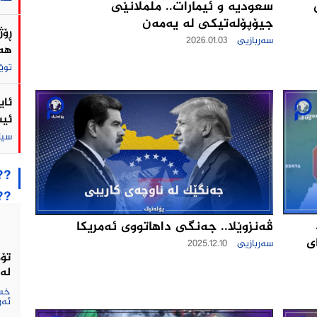
سعودیه‌ و ئیمارات.. ململانێی
جیۆپۆلەتیکی لە یەمەن
ڕۆژ
سەربازیی
2026.01.03
هەڵ
توێ
ئای
ئیس
سی
??
??
ڤەنزوێلا.. جەنگی داهاتووی ئەمریکا
ی
سەربازیی
2025.12.10
تۆم
لە 
خست
ئەر