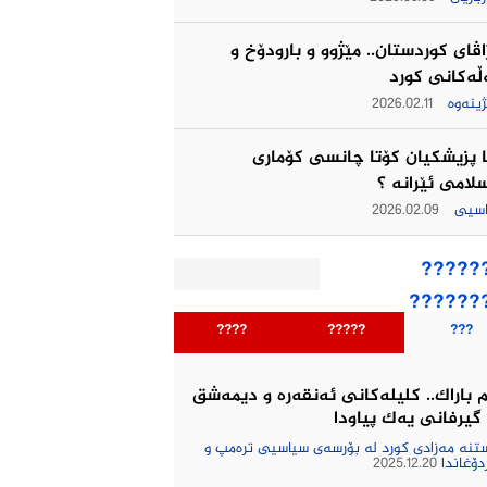
اڤای کوردستان.. مێژوو و بارودۆخ و
ەکانی کورد
ژینەوە
2026.02.11
ا پزیشکیان کۆتا چانسی کۆماری
لامی ئێرانه ؟
اسیی
2026.02.09
?????
??????
????
?????
???
 باراك.. کلیلەکانی ئەنقەرە و دیمەشق
گیرفانی یەک پیاودا
نە مەزادی کورد لە بۆرسەی سیاسیی ترەمپ و
دۆغاندا
2025.12.20