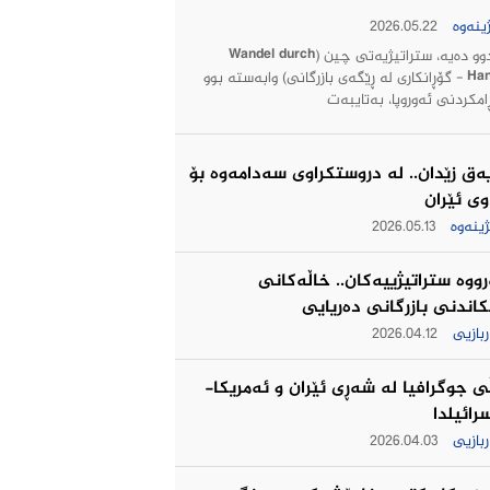
ینەوە
2026.05.22
بۆ دوو دەیە، ستراتیژیەتی چین (Wandel durch
Handel - گۆڕانکاری لە ڕێگەی بازرگانی) وابەستە بوو
امکردنی ئەوروپا، بەتایبەت
ەق زێدان.. له‌ دروستكراوی سه‌دامه‌وه‌ بۆ
وی ئێران
ژینەوە
2026.05.13
رووه‌ ستراتیژییه‌كان.. خاڵه‌كانی
اندنی بازرگانی ده‌ریایی
بازیی
2026.04.12
ی جوگرافیا لە شەڕی ئێران و ئەمریکا-
رائیلدا
بازیی
2026.04.03