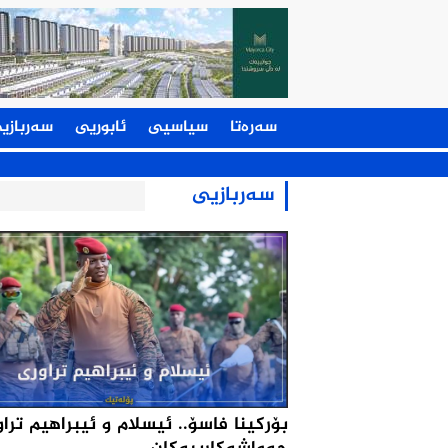
سەرەتا
سیاسیی
ئابوریی
سەربازی
سەربازیی
بۆركینا فاسۆ.. ئیسلام و ئیبراهیم تراو