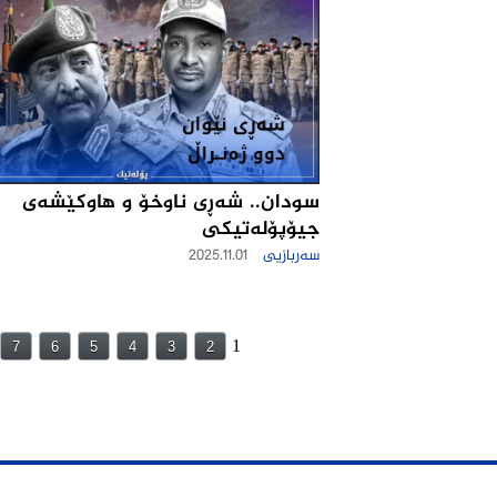
سودان.. شه‌ڕی ناوخۆ و هاوكێشه‌ی
جیۆپۆله‌تیكى
سەربازیی
2025.11.01
1
7
6
5
4
3
2