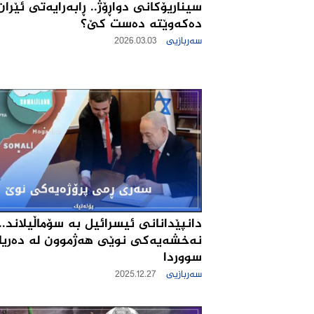
سیناریۆکانی دواڕۆژ.. ڕابەرایەتی ئێران
دەکەوێتە دەست کێ؟
سەربازیی
2026.03.03
دانپێدانانی ئیسرائیل بە سۆماڵیلاند..
نەخشەیەکی نوێی هەژموون لە دەریا
سووردا
سەربازیی
2025.12.27