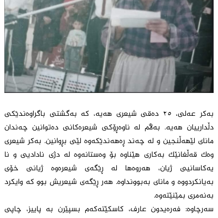
بەکر عەلی، ٢٥ دەقی شیعری هەیە، کە بەگشتی باگراوەندێکی
دڵدارییان هەیە. بەڵام لە ناوەڕۆکی شیعرەکانی دەتوانین چەندان
مانای لێهەڵنجین و لە چەند ڕەهەندێکەوە لێی بڕوانین. بەکر شیعری
وەک قەڵغانێک بەکاری هێناوە بۆ وەستانەوە لە دژی نادادیی و نا
یەکاسانیی ژیان، هەروەها لە ڕێگەی شیعرەوە ژیانی خۆی
بەیانکردووە و مانای بەبوونداوە. هەر ڕێگەی شیعریش بوو کە وایکرد
بەنەمری بمێنێتەوە.
سەرچاوە:
فەرەیدون عارف، کاسکێتەکەم بسپێرن بە پاییز، چاپی