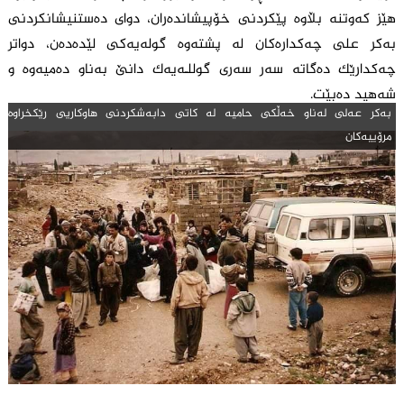
هێز کەوتنە بڵاوە پێکردنی خۆپیشاندەران، دوای دەستنیشانکردنی
بەکر علی چەکدارەکان لە پشتەوە گولەیەکی لێدەدەن، دواتر
چەکدارێک دەگاتە سەر سەری گوللـەیەک دانێ بەناو دەمیەوە و
شەهید دەبێت.
به‌كر عه‌لى له‌ناو خەڵکی حامیە لە کاتی دابەشکردنی هاوكاریی رێكخراوه‌
مرۆییه‌كان