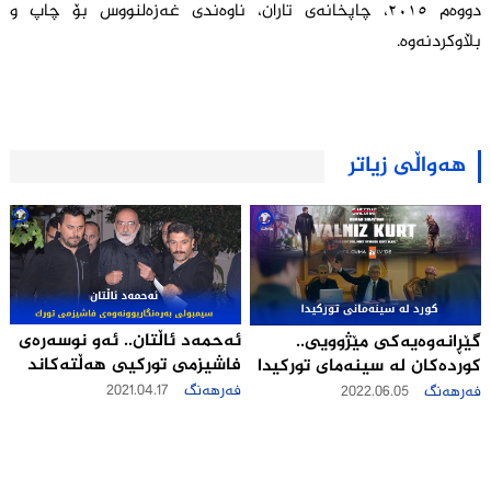
دووەم ٢٠١٥، چاپخانەی تاران، ناوەندی غەزەلنووس بۆ چاپ و
بڵاوکردنەوە.
هەواڵی زیاتر
ئه‌حمه‌د ئاڵتان.. ئه‌و نوسه‌ره‌ى
گێڕانه‌وه‌یه‌كی مێژوویی..
فاشیزمى توركیى هه‌ڵته‌كاند
كورده‌کان له‌ سینه‌مای تورکیدا
فەرهەنگ
2021.04.17
فەرهەنگ
2022.06.05