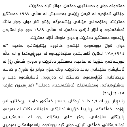
دەکەونە دوای و دەستگیری دەکەن، دواتر ئازاد دەکرێت.
جێگای ئاماژەیە لە لایەن ڕژێمی بەعسیش لە ساڵی ١٩٨٧ دەستگیر
دەکرێت، بەتۆمەتی هێنانی پێشمەرگە بۆناو شار دوای چوار مانگ
ئەشکەنجە و ئازار ئازادی دەکەن. لە ساڵی ١٩٨٩ دوو جار لەلایەن
ڕژێمەوە دەستگیر دەکرێت و دوای ماوەک ئازاد دەکرێت.
دوای قوڵ بوونەوەی کێشەی خانووە بێتاپۆکانی حامیە ''لە
١٧/٨/١٩٩٤ لەلاین ئاسایشی سلێمانییەوە لە نیوڕۆیەکدا و لە ماڵە
قوڕینەکەی خۆیدا لە حامیە، دەستگیر دەکرێت و ماوەی شەش ڕۆژ لە
ئاسایشی سلێمانی بەند دەکرێت. وەک خۆی دواتر بۆ هاوڕێ و کەسە
نزیکەکانی گێڕاوەتەوە، کەسێک لە دەرەوەی ئاسایشەوە دێت و
بەشێوەیەکی وەحشەتناک ئەشکەنجەی دەدات.'' (فەرەیدون عارف؛
٢٠١٥؛ ل٢٦)
وا بڕیار بوو لە ١/٩ دا خانوەکان بەسەر خەڵکی حامیە بڕوخێنن، لەو
ڕۆژەدا خەڵکەکە بڕیاریدا خۆپیشاندانێکی هێمنانە بکات لە بەردەم
پارێزگای سلێمانی، بەکر علی یەکێک بوو لە سەرەکیترین
نوێنەرەکانی خەڵکی ناڕازی، دوای گرد بوونەوە، پاسەوانەکان بەزەبری