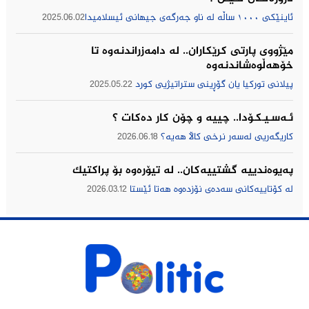
ئاینێکی ١٠٠٠ ساڵە لە ناو جەرگەی جیهانی ئیسلامیدا
2025.06.02
مێژووى پارتى كرێكاران.. لە دامەزراندنەوە تا
خۆهەڵوەشاندنەوە
پیلانی توركیا یان گۆڕینی ستراتیژیی كورد
2025.05.22
ئـەسـیـکـۆدا.. چییه‌ و چۆن كار ده‌كات ؟
كاریگه‌ریی له‌سه‌ر نرخی كاڵا هه‌یه‌؟
2026.06.18
په‌یوه‌ندییه‌ گشتییه‌كان.. له‌ تیۆره‌وه‌ بۆ پراكتیك
له‌ كۆتاییه‌كانی سه‌ده‌ی نۆزده‌وه‌ هه‌تا ئێستا
2026.03.12