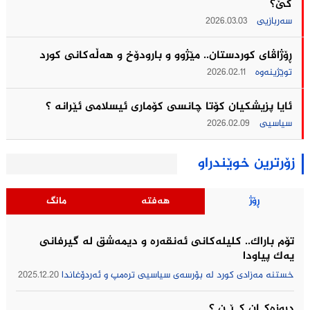
کێ؟
سەربازیی
2026.03.03
ڕۆژاڤای کوردستان.. مێژوو و بارودۆخ و هەڵەکانی کورد
توێژینەوە
2026.02.11
ئایا پزیشکیان کۆتا چانسی کۆماری ئیسلامی ئێرانه ؟
سیاسیی
2026.02.09
زۆرترین خوێندراو
ڕۆژ
هەفتە
مانگ
تۆم باراك.. کلیلەکانی ئەنقەرە و دیمەشق لە گیرفانی
یەک پیاودا
خستنە مەزادی کورد لە بۆرسەی سیاسیی ترەمپ و ئەردۆغاندا
2025.12.20
دروزەکــان کــێــن ؟