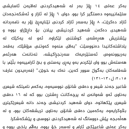
بەکر عەلی ١٤ ڕۆژ بەر لە شەهیدکردنی لەلایەن ئاسایشی
سلێمانییەوە دەستگیر کرا بوو. دوای ٦ ڕۆژ لە ئازار و ئەشکەنجەدان
ئازاد دەکرێت، ٨ ڕۆژ بەسەر ئازاد کردنی تێناپەڕێ زۆر بە نامەردانە
شەهیدی دەکەن. شەهید کردنیشی پیلان بۆ داڕێژراو بووە و
پێشتریش هەڕەشەی کوشتنی لێکراوە. ئەو لە یەکێک لە
یاداشتەکانیدا دەنووسێت ''بەلای منەوە کەوتنی مرۆڤێک، بەقەد
بەربوونەوەی ئەستێرەیەک سەرنجڕاکیشە، تەنانەت هەرئەم
هەستەش بوو وای لێکردم بەو پەڕی پەستی و بێ ئارامییەوە بڵێم: با
شەقامەکان بەگوڵ سوور کەین، نەک بە خوێن.'' (فەرەیدون عارف؛
٢٠١٥؛ ل١٣٠-١٣١)
شاعیر جەند شیعر و دەقی شانۆی نووسیەوە، یەکەم نامیلکە شیعری
بەناوی ئەو شەوانەی لە پرچەکانت ڕەشترن بوو کە لە ١٦ دەقی
شیعری پێکهاتوە، دوای شەهید کردنیشی چەند دانە شیعرێکیتری
بڵاوکرایەوە. یەکەمین دەقی شانۆی بەناوی تریشقەکان بوو، و لە
هەڵەبجە پێش دوومانگ لە شەهیدکردنی نووسی و پێشکەشکرا.
بەکر عەلی شاعیێکی ئارام و لەسەر خۆ بووە، بەڵام یاخی بووە و