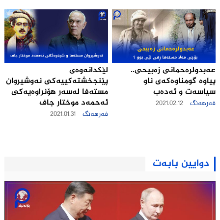
عه‌بدولره‌حمانى زه‌بیحى..
لێكدانه‌وه‌ی
پیاوه‌ گومنا‌وه‌كه‌ی ناو
پێنجخشته‌كییه‌كی نه‌وشیروان
سیاسه‌ت و ئه‌ده‌ب
مسته‌فا له‌سه‌ر هۆنراوه‌یه‌كی
ئه‌حمه‌د موختار جاف
فەرهەنگ
2021.02.12
فەرهەنگ
2021.01.31
دوایین بابەت