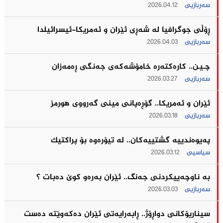
سەربازیی
2026.04.12
ڕۆڵی جوگرافیا لە شەڕی ئێران و ئەمریکا-ئیسرائیلدا
سەربازیی
2026.04.03
چـیـن.. كاره‌كته‌ره‌ خامۆشه‌كه‌ی جه‌نگى ڕه‌مه‌زان
سەربازیی
2026.03.27
ئێران و ئه‌مریكا.. گۆڕەپانی مینی گه‌رووی هورمز
سەربازیی
2026.03.18
په‌یوه‌ندییه‌ گشتییه‌كان.. له‌ تیۆره‌وه‌ بۆ پراكتیك
سیاسیی
2026.03.12
بە ناوچەییکردنی جەنگ.. ئێران به‌ره‌و كوێ ده‌بات ؟
سەربازیی
2026.03.03
سیناریۆکانی دواڕۆژ.. ڕابەرایەتی ئێران دەکەوێتە دەست