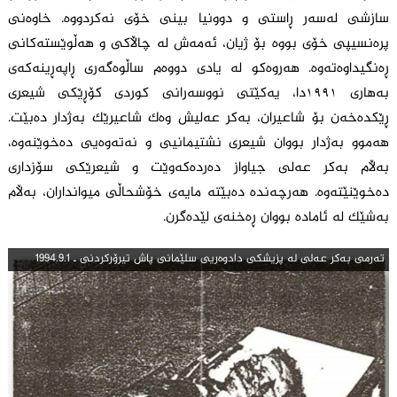
سازشی لەسەر ڕاستی و دوونیا بینی خۆی نەکردووە. خاوەنی
پرەنسیپی خۆی بووە بۆ ژیان، ئەمەش لە چاڵاکی و هەڵوێستەکانی
ڕەنگیداوەتەوە. هەروەکو لە یادی دووەم ساڵوەگەری ڕاپەڕینەکەی
بەهاری ١٩٩١دا، یەکێتی نووسەرانی کوردی کۆڕێکی شیعری
ڕێکدەخەن بۆ شاعیران، بەکر عەلیش وەک شاعیرێك بەژدار دەبێت.
هەموو بەژدار بووان شیعری نشتیمانیی و نەتەوەیی دەخوێنەوە،
بەڵام بەکر عەلی جیاواز دەردەکەوێت و شیعرێکی سۆزداری
دەخوێنێتەوە. هەرچەندە دەبێتە مایەی خۆشحاڵی میوانداران، بەڵام
بەشێک لە ئامادە بووان ڕەخنەی لێدەگرن.
ته‌رمی به‌كر عه‌لی له‌ پزیشكی دادوه‌ریی سلێمانى پاش تیرۆركردنی ـ 1994.9.1