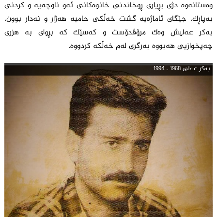
وەستانەوە دژی بڕیاری ڕوخاندنی خانوەکانی ئەو ناوچەیە و کردنی
بەپاڕک، جێگای ئاماژەیە گشت خەڵکی حامیە هەژار و نەدار بوون،
بەکر عەلیش وەک مرۆڤدۆست و کەسێک کە بڕوای بە هزری
چەپخوازیی هەبووە بەرگری لەم خەڵکە کردووە.
بەکر عەلی 1968 ـ 1994