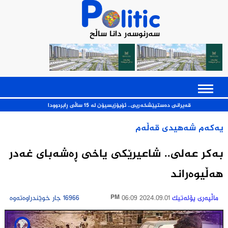
سەرنوسەر دانا ساڵح
قەیرانی ده‌ستپێشخه‌ریی.. ئۆپۆزیسیۆن له‌ 15 ساڵی ڕابردوودا
یه‌كه‌م شه‌هیدی قه‌ڵه‌م
بەکر عەلی.. شاعیرێکی یاخی ڕەشەبای غەدر
ھەڵیوەراند
ماڵپه‌ری پۆله‌تیك
2024.09.01 06:09 PM
16966 جار خوێندراوەتەوە