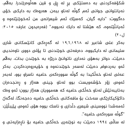
شکۆفەکردنی بە دەستێکی پڕ لە ڕق و قین هەڵوەرێندرا. بەڵام،
نەیانتوانی جوانی ئەم گوڵە لەناو ببەن. هەروەک بە دایکی خۆی
دەگووت: ''دایە گیان، کەسێک ئەم شیعرانەی من ئەخوێنێتەوە و
ئەیانڵێتەوە، کە هێشتا لە دایك نەبووە.'' (فەرەیدون عارف: ٢٠١٥:
ل٢٠)
بەکر علی شاعیر لە ١٩/٦/١٩٦٨ لە گەڕەکی کانێسکانی شاری
سلیمانی لە دایکبووە، دەرفەتی خوێندنی تا پۆلی دووی ناوەندیی
دەبێت، دواتر بەهۆی نەداری ناتوانێ درێژە بە خوێندن بدات، بەڵام
ئەو بەردەوام دەبێت لەسەر خوێندنەوە و خۆپەروەردەکردن. بەکر
عەلی لەناو خەڵکیدا بە گوڵە سوورەکەی حامیە ناسراو بوو، لەبەر
ئەوەی زۆر خۆشەویست بوو لەناو چینی هەژار و ڕەنجدەران
بەتایبەتێش لەناو خەڵکی حامیە کە هەموویان هەژار بوون؛ ئەو وەک
داکۆکیکارێکی سەخت بۆ مافەکانی خەڵکی حامیە دەجەنگا، لەگەڵ
ئەمەشدا نووسینی شیعری دڵداری و ناسک بووە هۆی ئەوەی پێیبڵێن:
''گوڵە سورەکەی حامیە''.
لە ساڵی ١٩٩٤ دەبێت بە نوێنەری خەڵکی حامیە بۆ ناڕەزایەتی و