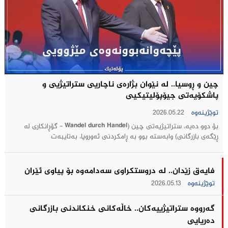
چین و ڕوسیا.. لە نێوان بژارەی ناچاریی ستراتیژيی و
پاشکۆیەتی جیۆپۆلیتیکيی
توێژینەوە
2026.05.22
بۆ دوو دەیە، ستراتیژیەتی چین (Wandel durch Handel - گۆڕانکاری لە
ڕێگەی بازرگانی) وابەستە بوو بە ڕامکردنی ئەوروپا، بەتایبەت
فایەق زێدان.. له‌ دروستكراوی سه‌دامه‌وه‌ بۆ پیاوی ئێران
توێژینەوە
2026.05.13
گه‌رووه‌ ستراتیژییه‌كان.. خاڵه‌كانی خنكاندنی بازرگانی
ده‌ریایی