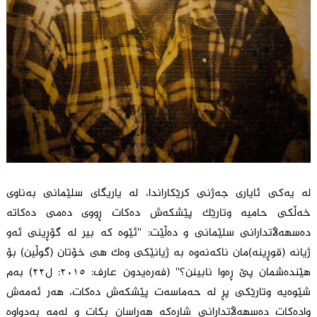
لە یەکی ئایاری جەژنی کرێکاراندا، لە یاریگای سلێمانی بەناوی
خەڵکی حامیە وتارێک پێشکەش دەکات ڕووی دەمی دەکاتە
دەسهەڵاتدارانی سلێمانی و دەڵێت: ''ئێوە کە بیر لە گۆڕینی ئەو
ژیانە (قوڕینە)مان ناکەنەوە بە ژیانێکی وەک هی خۆتان (گوڵین) بۆ
هێندەشمان پێ ڕەوا نابینن؟'' (فەرەیدون عارف: ٢٠١٥: ل٢٢) بەم
شێوەیە وتارێکی پڕ لە حەماسەت پێشکەش دەکات، هەر ئەمەش
وادەکات دەسهەڵاتدارانی شارەکە هەراسان بکات و لەمە بەدواوە