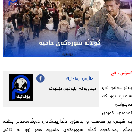
ئاسۆس ساڵح
ماڵپه‌ری پۆله‌تیك
بەکر عەلی ئەو
میدیایه‌كی بابه‌تیی بێلایه‌نه‌
شاعیرە بوو کە
دەیتوانی
ئەدەبی کوردی
بە شیعرە پڕ هەست و بەسۆزە دڵدارییەکانی دەوڵەمەندتر بکات،
بەڵام بەداخەوە گوڵە سوورەکەی حامییە هەر زوو لە کاتی