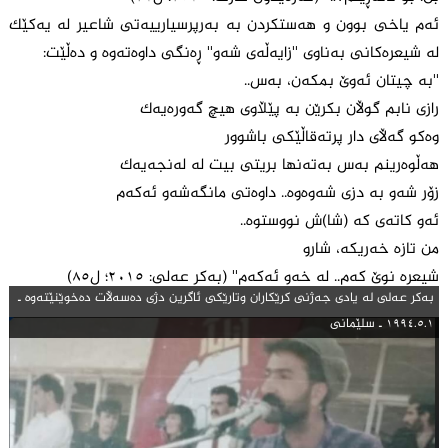
ئەم یاخی بوون و هەستکردن بە بەرپرسیارییەتی شاعیر لە یەکێک
لە شیعرەکانی بەناوی ''زایەڵەی شەو'' ڕەنگی داوەتەوە و دەڵێت:
''بە چیتان ئەوێ بمکەن، بەس..
رازی نابم گوڵان بکرێن بە پێڵاوی هیچ گەورەیەک
وەکو گەڵای دار پرتەقاڵێکی باشوور
هەڵوەرینم بەس بەتەنها بریتی بیت لە لەنجەیەک
زۆر شەو بە دزی شەوەوە.. داوەتی مانگەشەو ئەکەم
ئەو کاتەی کە (شا)ش نووستوە..
من تازە خەریکە، شارو
شیعرە نوێ کەم.. لە خەو ئەکەم'' (بەکر عەلی: ٢٠١٥؛ ل٨٥)
بەکر عەلی لە یادی جەژنی کرێکاران وتارێکی ئاگرین دژی دەسەڵات دەخوێنێتەوە ـ
١٩٩٤.٥.١ ـ سلێمانی