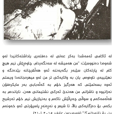
لە ئاکامی ئەمەشدا بەکر عەلی لە دەفتەری یاداشتەکانیدا لەو
شەوەدا دەنووسێت: ''من هەمیشە لە سەنگەردام، چاوەڕێش نیم هیچ
کام لە پارتەکان سێبەر بگەیەننە ئەو هەڵقرچانە بێدەنگە و
نهێنییەی ناوەوەم، یان بە واتایەکی تر من لەو میهرەجانەدا ویستم
ئەوە بسەلمێنم، کە هەرگیز خۆم بە کەڵەبابی بەر مایکرەفۆن
نەزانیوە و ناشزانم. من هەندێ ئەرکی نشتیمانی هەن، نایاندەم بە
قەڵەمەکەم و سواڵی چەپاڵێش ناکەم و بەنیازیش نیم خۆم تەرشیح
بکەم، بۆ دەزگایەکی باڵا، تا شیعر و نەڕەنەڕ پاسپۆرتی ئەو خەونەم
بن. بۆ نانەڕێنم؟!.'' (فەرەیدون عارف: ٢٠١٥: ل٢١)