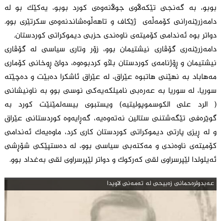
بوبو، بە گەنجی تێکەڵاوی جوڵانەوەی کورد بوبو، یەکێک بو لە
دامەزرێنەرانی کۆمەڵەی ژێکاف و تاهەڵوەشاندنەوەی سکرتێری بوو.
دواتر بوە ئەندامی کۆمیتەی ناوەندی حزبی دیموکراتی کوردستان.
دامەزرێنەری گۆڤاری نیشتیمان بوو، زۆر وتاری سیاسی لە گۆڤاری
نیشتیمان و ڕۆژنامەی کوردستان بڵاو کردبوەوە، دواێ ڕوخانی کۆماری
مەهاباد بە نهێنی هاتبوە عێراق، لە عێراق ئاشکرا دەبێت و دەچێتە
سوریا، لە سوریا بە عەرەبی نامیلکەیەکی نوسی بوو بە ناونیشانی
( الرد علی الکوسموپولیتیە) ویستبوی بیسەلمێنێت کورد بە
گوێرەفی تێگەشتنی ستالین نەتەوەیە، گەڕایەوە کوردستانی عێراق
و لە ڕیزی پارتی دیموکراتی کوردستان کاری کرد، ماوەیەک ئەندامی
کۆمیتەی ناوەندی و مەکتەبی سیاسی بوو، لە دەستپێکی شۆڕشی
ئەیلولدا لێپرسراوی لقی کەرکوک و دواتر لێپرسراوی لقی بەغداد بوو.
عه‌بدولره‌حمانى زه‌بیحى له‌ ته‌مه‌نی لاویدا