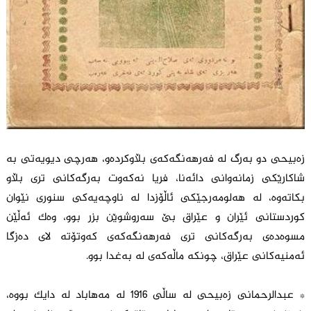
زەبیحی دو بەرگ لە فەرهەنگەکەی بڵاوکردەو، هەرچی دیویەتی بە
شاکارێکی زمانەوانی دائەنا، فریا نەکەوت بەرگەکانی تری بڵاو
بکاتەوە، لە هەلومەرجێکی ئاڵۆزدا لە ناوچەیەکی سنوری نێوان
کوردستانی ئێران و عێراق بێ سەروشوێن بزر بوو، وەک ئەڵێن
مسوەدەی بەرگەکانی تری فەرهەنگەکەی کەوتۆتە لای دەزگا
ئەمنیەکانی عێراق، چونکە ماڵەکەی لە بەغدا بوو.
٭ عبدالرحمانی زەبیحی لە ساڵی 1916 لە مەهاباد لە دایک بووە،