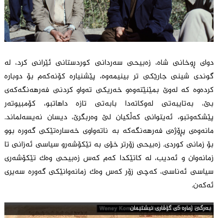
دوای ڕوخانی شاە، زەبیحی سەردانی کوردستانی ئێرانی کرد، لە
گوندی شینی جارێکی تر بینیمەوە، پێشنیارە کۆنەکەم بۆ دوبارە
کردەوە کە لەوێ بمێنێتەوەو خەریکی تەواو کردنی فەرهەنگەکەی
بێ، بەتایبەتی لەوکاتەدا بابەتی تازە داهاتبو، کۆمبیوتەر
پێشکەوتبو، ئەیتوانی کەڵکیان لێ وەربگرێ، دیسان نەیسەلماند.
مانەوەی پڕۆژەی فەرهەنگەکە بە ناتەواوی خەسارەتێکی گەورە بوو
بۆ زمانی کوردی. زەبیحی زۆرتر خۆی بە تێکۆشەرو سیاسی ئەزانی تا
زمانەوان و ئەدیب، لە کاتێکدا کەم کەس زەبیحی وەک تێکۆشەری
سیاسی ئەناسی، کەچی زۆر کەس وەک زمانەوانێکی گەورە سەیری
ئەکەن.
به‌رگی ژماره‌ 5ی گۆڤاری نیشتیمان