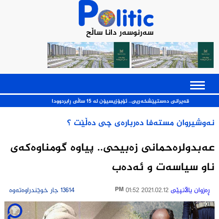
سەرنوسەر دانا ساڵح
انی ده‌ستپێشخه‌ریی.. ئۆپۆزیسیۆن له‌ 15 ساڵی ڕابردوودا
نەوشیروان مستەفا ده‌رباره‌ی‌‌ چی ده‌ڵێت ؟
عه‌بدولره‌حمانى زه‌بیحى.. پیاوه‌ گومنا‌وه‌كه‌ی
ناو سیاسه‌ت و ئه‌ده‌ب
ڕەزوان یاڵانپێی
2021.02.12 01:52 PM
13614 جار خوێندراوەتەوە