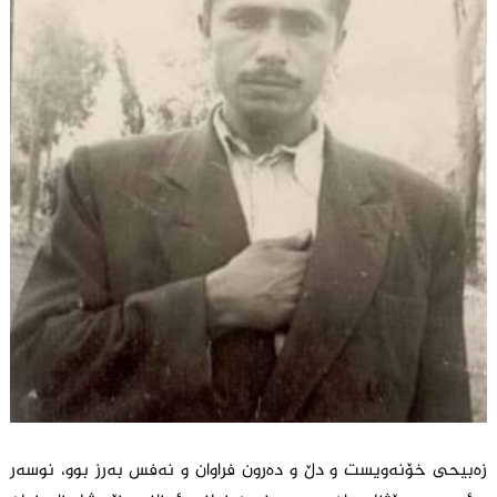
زەبیحی خۆنەویست و دڵ و دەرون فراوان و نەفس بەرز بوو، نوسەر