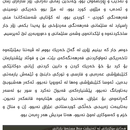
و ئەدیب و ڕۆژنامەوان بوو، چەندین زمانی ئەزانی، زۆر شارەزای زمان
و ئەدەب و مێژوی کورد بوو، لە مێژ بوو خەریکی نوسینی
فەرهەنگی کوردی - کوردی بوو، لە کۆتایی شەستەکاندا منی
ڕاسپارد لە سلێمانی فەرهەنگی مەردۆخی بۆ پەیدا بکەم، زۆر جار
ساخکردنەوە و لێکدانەوی وشەی سلێمانی و دەوروبەری لێ ئەپرسیم.
دوەم جار کە بینیم زۆری لە گەڵ خەریک بووم لە ڤیەننا بمێنێتەوە
تاخەریکی تەواوکردنی فەرهەنگەکەی بێت، من و فوئاد پێشنیارمان
بۆ کرد بۆ خۆ خەریک کردن و دابین کردنی ژیانی دوکانێکی
کتێبفرۆشی عەرەبی و فارسی و تورکی دابنێ و ئێمه‌ش یارمەتی
بدەین، ئەوسا کتێبفرۆشی وەها لە ئەوروپا نەبوو، ئەکەر هەشبوبێ
بەناوبانگ نەبوو، پێشنیارەکەی قەبوڵ نەکرد و سور بو لەسەر
گەڕانەوەی بۆ عێراق، هەندێ بیانوی هێنایەوە قانعکەر نەبون،
بەتایبەت زەبیحی خەڵکی کوردستانی عێراق نەبوو، ژن و مناڵ و
خزم و کەسوکاری لەوێ نەبوو، هەتا مردیش هەر ڕەبەن بوو.
هه‌ژاری موكریانى له‌ ته‌نیشت مەلا مستەفا بارزانی