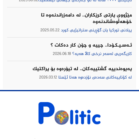
ئاینێکی ١٠٠٠ ساڵە لە ناو جەرگەی جیهانی ئیسلامیدا
2025.06.02
مێژووى پارتى كرێكاران.. لە دامەزراندنەوە تا
خۆهەڵوەشاندنەوە
پیلانی توركیا یان گۆڕینی ستراتیژیی كورد
2025.05.22
ئـەسـیـکـۆدا.. چییه‌ و چۆن كار ده‌كات ؟
كاریگه‌ریی له‌سه‌ر نرخی كاڵا هه‌یه‌؟
2026.06.18
په‌یوه‌ندییه‌ گشتییه‌كان.. له‌ تیۆره‌وه‌ بۆ پراكتیك
له‌ كۆتاییه‌كانی سه‌ده‌ی نۆزده‌وه‌ هه‌تا ئێستا
2026.03.12