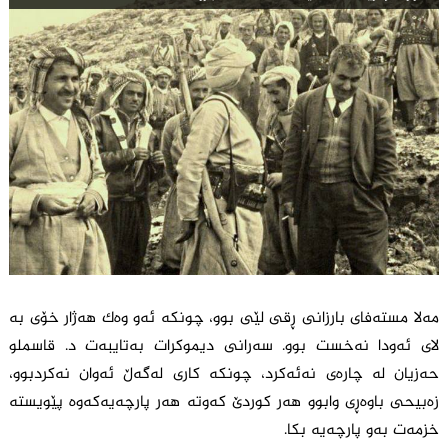
مەلا مستەفای بارزانی ڕقی لێی بوو، چونکە ئەو وەک هەژار خۆی بە
لای ئەودا نەخست بوو. سەرانی دیموکرات بەتایبەت د. قاسملو
حەزیان لە چارەی نەئەکرد، چونکە کاری لەگەڵ ئەوان نەکردبوو،
زەبیحی باوەڕی وابوو هەر کوردێ کەوتە هەر پارچەیەکەوە پێویستە
خزمەت بەو پارچەیە بکا.