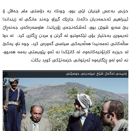
حزبی بەعس قینیان لێی بوو، چونک بە دۆستی مام جەلال ۆ
ئیبراهیم ئەحمەدیان دائەنا، جارێک گیراو چەند مانگی لە زینداندا
بێ سەرو شوێن بوو، ئەشکەنجەی زۆریاندا، هاوسەرەکەی جەنەڕاڵ
تەیموری بەختیار بۆی تێکەوتبو لە گرتن و مردن ڕزگاری کرد. لە دوا
ساڵەکانی تەمەنیدا هەڵەیەکی سیاسی گەورەی کرد، چوە ناو یەکێ
لە حیزبە کارتۆنیەکانەوە، لە کاتێکدا نە ئەو پێویستی بەمە هەبوو،
نە ئەو لەو ڕێگایەوە ئەیتوانی خزمەتێکی کورد بکات.
زه‌بیحی له‌گه‌ڵ شێخ عیزه‌دینی حوسێنی