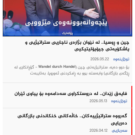
چین و ڕوسیا.. لە نێوان بژارەی ناچاریی ستراتیژيی و
پاشکۆیەتی جیۆپۆلیتیکيی
توێژینەوە
2026.05.22
بۆ دوو دەیە، ستراتیژیەتی چین (Wandel durch Handel - گۆڕانکاری لە
ڕێگەی بازرگانی) وابەستە بوو بە ڕامکردنی ئەوروپا، بەتایبەت
فایەق زێدان.. له‌ دروستكراوی سه‌دامه‌وه‌ بۆ پیاوی ئێران
توێژینەوە
2026.05.13
گه‌رووه‌ ستراتیژییه‌كان.. خاڵه‌كانی خنكاندنی بازرگانی
ده‌ریایی
سەربازیی
2026.04.12