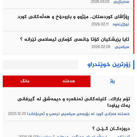
سەربازیی
2026.03.03
ڕۆژاڤای کوردستان.. مێژوو و بارودۆخ و هەڵەکانی کورد
توێژینەوە
2026.02.11
ئایا پزیشکیان کۆتا چانسی کۆماری ئیسلامی ئێرانه ؟
سیاسیی
2026.02.09
زۆرترین خوێندراو
ڕۆژ
هەفتە
مانگ
تۆم باراك.. کلیلەکانی ئەنقەرە و دیمەشق لە گیرفانی
یەک پیاودا
خستنە مەزادی کورد لە بۆرسەی سیاسیی ترەمپ و ئەردۆغاندا
2025.12.20
دروزەکــان کــێــن ؟