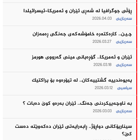
ڕۆڵی جوگرافیا لە شەڕی ئێران و ئەمریکا-ئیسرائیلدا
سەربازیی
2026.04.03
چـیـن.. كاره‌كته‌ره‌ خامۆشه‌كه‌ی جه‌نگى ڕه‌مه‌زان
سەربازیی
2026.03.27
ئێران و ئه‌مریكا.. گۆڕەپانی مینی گه‌رووی هورمز
سەربازیی
2026.03.18
په‌یوه‌ندییه‌ گشتییه‌كان.. له‌ تیۆره‌وه‌ بۆ پراكتیك
سیاسیی
2026.03.12
بە ناوچەییکردنی جەنگ.. ئێران به‌ره‌و كوێ ده‌بات ؟
سەربازیی
2026.03.03
سیناریۆکانی دواڕۆژ.. ڕابەرایەتی ئێران دەکەوێتە دەست
کێ؟