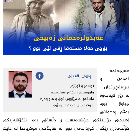
هەرچەنده
ڕەزوان یاڵانپێی
تەمەن و
نوسه‌ر و توێژه‌ر
بیروبۆچونمان
مامۆستای زانكۆى هه‌ڵه‌بجه‌
لە زۆر لایەنەوە
ماسته‌ر له‌ مێژووی نوێ و هاوچه‌رخ
جیاواز بوو،
خوێندكاری دكتۆرا ـ مێژوو
بەڵام ڕەحمانی
زەبیحی دۆستێکی خۆشەویست و دڵسۆزم بوو. تێکۆشەرێکی
کۆڵنەدەری ڕێگەی کوردایەتی بوو، لە سابڵاخی موکریاندا لە دایک