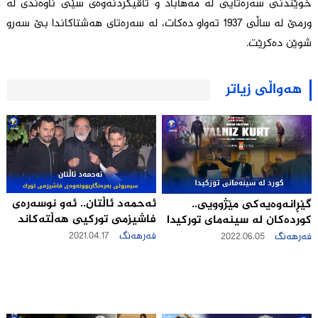
خوێندنی سەرەتایی لە مەهاباد و تاقیکردنەوەی سێی ناوەندی لە
ورمێ لە ساڵی 1937 تەواو دەکات، لە سەرەتای هەشتاکاندا بێ سەرو
شوێن دەکرێت.
هەواڵی زیاتر
ئه‌حمه‌د ئاڵتان.. ئه‌و نوسه‌ره‌ى
گێڕانه‌وه‌یه‌كی مێژوویی..
فاشیزمى توركیى هه‌ڵته‌كاند
كورده‌کان له‌ سینه‌مای تورکیدا
فەرهەنگ
2021.04.17
فەرهەنگ
2022.06.05