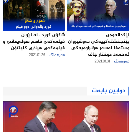
لێكدانه‌وه‌ی
شکۆی کورد.. لە نێوان
پێنجخشته‌كییه‌كی نه‌وشیروان
فیلمەکەی قاسم سوله‌یمانی و
مسته‌فا له‌سه‌ر هۆنراوه‌یه‌كی
فیلمەکەی هیلاری کلینتۆن
ئه‌حمه‌د موختار جاف
فەرهەنگ
2021.01.26
فەرهەنگ
2021.01.31
دوایین بابەت