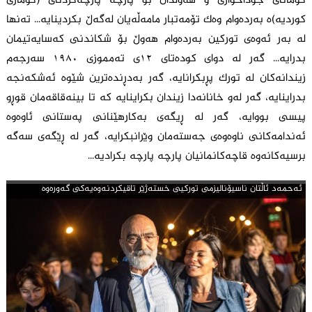
گومانی جوداخوازی و هەوڵدان بۆ پارچە پارچەکردنی (کۆماری
کوردیە)ە بەردەوام وەک تۆمەتبار مامەڵەیان لەگەڵ بکردینایە... تەنها
لە بەر ئەوەی تورکین بەردەوام هەوڵ بۆ شکاندنی کەسایەتیمان
بدرایە... گەر لە دوای کودەتای ١٢ی تەمموزی ١٩٨٠ سەرجەم
زیندانەکان لە تورک پڕبکرانایە، گەر بەدڕندەترین شێوە ئەشکەنجە
بدراینایە، گەر لەو خانانەدا زیندان بکراینایە کە تا بینەقاقەمان قوڕو
پیسی بووایە، گەر لە ڕیگەی بەکارهێنانی پەستانی ئاوەوە
ئەندامەکانی ناوەوەی جەستەمان وێرانبکرایە، گەر لە ڕێگەی سەگە
برسیەکانەوە قاچەکانمانیان پارچە پارچە بکرادیە...
ئه‌حمه‌د ئاڵتان ناسیۆنالیزمی تورکیی خستەژێر تاقیکردنەوەیەکی گەورەوە