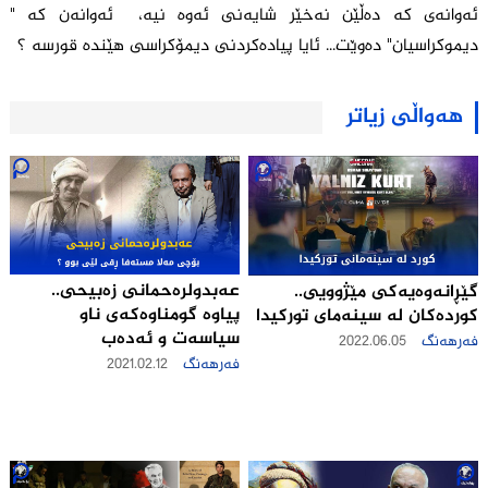
ئەوانەی کە دەڵێن نەخێر شایەنی ئەوە نیە، ئەوانەن کە "
دیموکراسیان" دەوێت... ئایا پیادەکردنی دیمۆکراسی هێندە قورسە ؟
هەواڵی زیاتر
عه‌بدولره‌حمانى زه‌بیحى..
گێڕانه‌وه‌یه‌كی مێژوویی..
پیاوه‌ گومنا‌وه‌كه‌ی ناو
كورده‌کان له‌ سینه‌مای تورکیدا
سیاسه‌ت و ئه‌ده‌ب
فەرهەنگ
2022.06.05
فەرهەنگ
2021.02.12