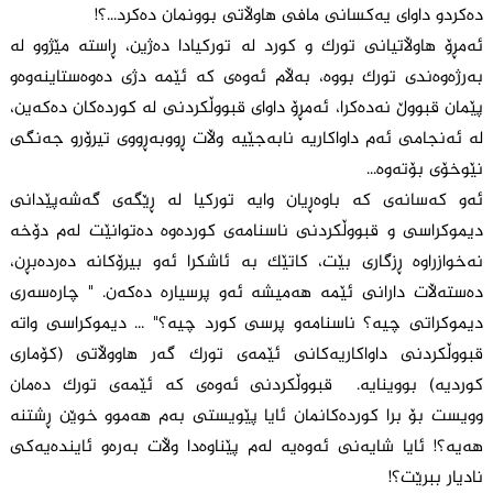
دەکردو داوای یەکسانی مافی هاوڵاتی بوونمان دەکرد...؟!
ئەمڕۆ هاوڵاتیانی تورک و کورد لە تورکیادا دەژین، ڕاستە مێژوو لە
بەرژەوەندی تورک بووە، بەڵام ئەوەی کە ئێمە دژی دەوەستاینەوەو
پێمان قبووڵ نەدەکرا، ئەمڕۆ داوای قبووڵکردنی لە کوردەکان دەکەین،
لە ئەنجامی ئەم داواکاریە نابەجێیە وڵات ڕووبەڕووی تیرۆرو جەنگی
نێوخۆی بۆتەوە...
ئەو کەسانەی کە باوەڕیان وایە تورکیا لە ڕێگەی گەشەپێدانی
دیموکراسی و قبووڵکردنی ناسنامەی کوردەوە دەتوانێت لەم دۆخە
نەخوازراوە ڕزگاری بێت، کاتێک بە ئاشکرا ئەو بیرۆکانە دەردەبڕن،
دەستەڵات دارانی ئێمە هەمیشە ئەو پرسیارە دەکەن. " چارەسەری
دیموکراتی چیە؟ ناسنامەو پرسی کورد چیە؟" ... دیموکراسی واتە
قبووڵکردنی داواکاریەکانی ئێمەی تورک گەر هاووڵاتی (کۆماری
کوردیە) بووینایە. قبووڵکردنی ئەوەی کە ئێمەی تورک دەمان
وویست بۆ برا کوردەکانمان ئایا پێویستی بەم هەموو خوێن ڕشتنە
هەیە؟! ئایا شایەنی ئەوەیە لەم پێناوەدا وڵات بەرەو ئایندەیەکی
نادیار ببرێت؟!