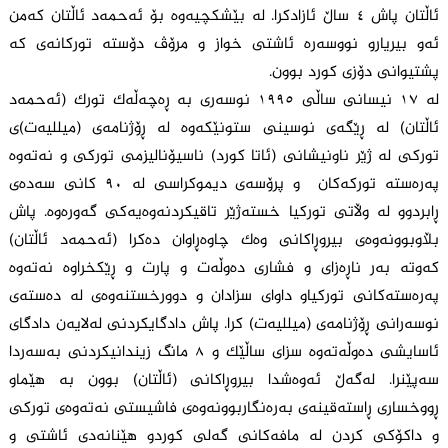
ئاڵتان پاش ٤ ساڵ ئازادکرا. لە بێشکچیەوە بۆ ئەحمەد ئاڵتان کەمن
ئەو بیریارو نووسەرە ئاشتی خواز و مرۆڤ دۆستە تورکانەی کە
پشتیوانی دۆزی کورد بوون.
لە ١٧ نیسانی ساڵی ١٩٩٥ نوسەری بە ڕەچەڵەک تورک (ئەحمەد
ئاڵتان) لە ڕێگەی نوسینی ستونێکەوە لە ڕۆژنامەی (میللیەت)ی
تورکی لە ژێر ناونیشانی (ئاتا کورد) ناسیۆنالیزمی تورکی و نەتەوە
پەرەستە تورکەکان و پرۆسەی دیموکراسی لە ٩٠ کانی سەدەی
ڕابردوو لە وڵاتی تورکیا خستەژێر تاقیکردنەوەیەکی گەورەوە. پاش
بڵاوبوونەوەی بیروڕاکانی وەک چاوەڕاوان دەکرا (ئەحمەد ئاڵتان)
کەوتە بەر ناڕەزای و فشاری دەوڵەت و پارت و ڕێکخراوە نەتەوە
پەرەستەکانی تورکیاو داوای سزادان و دوورخستنەوەی لە دەستەی
نوسەرانی ڕۆژنامەی (میللیەت) کرا. پاش دادگایکردنی لەلایەن دادگای
ئاسایشی دەوڵەتەوە سزای ساڵێک و ٨ مانگ زیندانیکردنی بەسەردا
سەپێنرا. لەگەڵ ئەوەشدا بیروڕاکانی (ئاڵتان) بوون بە هێماو
ڕووخساری ڕاستەقینەی بەرەنگاربوونەوەی فاشیستی نەتەوەی تورکی
و داکۆکی کردن لە مافەکانی گەلی کوردو هێنانەدی ئاشتی و