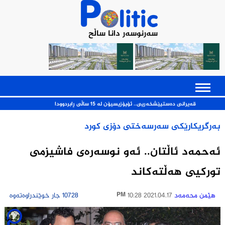
سەرنوسەر دانا ساڵح
قەیرانی ده‌ستپێشخه‌ریی.. ئۆپۆزیسیۆن له‌ 15 ساڵی ڕابردوودا
بەرگریکارێکی سەرسەختى دۆزی کورد
ئه‌حمه‌د ئاڵتان.. ئه‌و نوسه‌ره‌ى فاشیزمى
توركیى هه‌ڵته‌كاند
هێمن محه‌مه‌د
2021.04.17 10:28 PM
10728 جار خوێندراوەتەوە