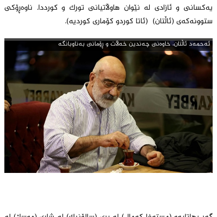
یەکسانی و ئازادی لە نێوان هاوڵاتیانی تورک و کورددا. ناوەڕۆکی
ستوونەکەی (ئاڵتان) (ئاتا کوردو کۆماری کوردیە).
ئه‌حمه‌د ئاڵتان، خاوەنی چەندین خەڵات و ڕۆمانی بەناوبانگە