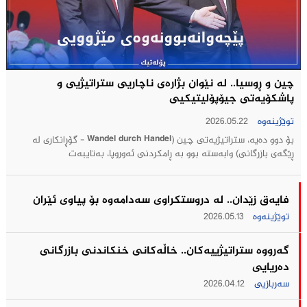
چین و ڕوسیا.. لە نێوان بژارەی ناچاریی ستراتیژيی و
پاشکۆیەتی جیۆپۆلیتیکيی
توێژینەوە
2026.05.22
بۆ دوو دەیە، ستراتیژیەتی چین (Wandel durch Handel - گۆڕانکاری لە
ڕێگەی بازرگانی) وابەستە بوو بە ڕامکردنی ئەوروپا، بەتایبەت
فایەق زێدان.. له‌ دروستكراوی سه‌دامه‌وه‌ بۆ پیاوی ئێران
توێژینەوە
2026.05.13
گه‌رووه‌ ستراتیژییه‌كان.. خاڵه‌كانی خنكاندنی بازرگانی
ده‌ریایی
سەربازیی
2026.04.12