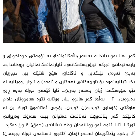
گەر بهاتایەو بیاندایە بەسەر ماڵەکانمانداو بە تۆمەتی جوداخوازی و
یارمەتیدانی تورکە تیرۆریستەکانەوە ئاپارتمانەکانمانیان بڕوخاندایە،
بەبێ ئەوەی تێبگەین و ئاگاداری هێچ شتێک بین دووریان
بخستینایەتەوە بۆ ناوچەکانی (هەکاری و ئامەد) و ناچار بووینایە لە
نێو خێوەتگەدا ژیان بەسەر بەرین... ئایا ئێمەی تورک بەوە ڕازی
دەبووین... ؟!، بەڵێ گەر هاتوو بیان ووتایە ئێوە هەمووتان مادام
هاوڵاتی (کۆماری کوردیە)ن کوردن، بۆچی ئەتانەوێ تورک بن لە
کاتێکدا گەر بتانەوێت تەنانەت دەتوانن ببنە سەرۆک وەزیرانی
تورکیا، ئایا ئێمە ئەو ووتانەمان وەک نیشانەی (حەق) قبوڵ دەکرد...
؟!، یاخود پێداگریمان لەسەر (زمان، کلتورو ناسنامەی تورک بوونمان)