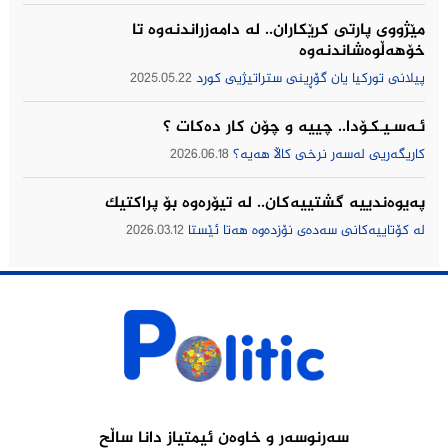
مێژووى پارتى كرێكاران.. لە دامەزراندنەوە تا
خۆهەڵوەشاندنەوە
پیلانی توركیا یان گۆڕینی ستراتیژیی كورد
2025.05.22
ئـەسـیـکـۆدا.. چییه‌ و چۆن كار ده‌كات ؟
كاریگه‌ریی له‌سه‌ر نرخی كاڵا هه‌یه‌؟
2026.06.18
په‌یوه‌ندییه‌ گشتییه‌كان.. له‌ تیۆره‌وه‌ بۆ پراكتیك
له‌ كۆتاییه‌كانی سه‌ده‌ی نۆزده‌وه‌ هه‌تا ئێستا
2026.03.12
سەرنوسەر و خاوەن ئیمتیاز دانا ساڵح