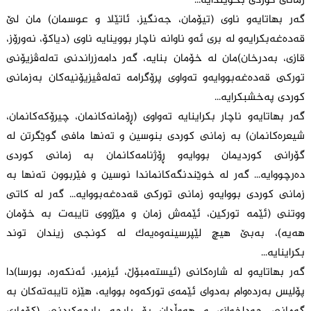
زمانی کوردی بخوێندایە...
گەر بهاتایەو ناوی (تیۆمان، جەنگیز، ئاتێلا و عوسمان) مان لێ
قەدەغەبکرایەو لە بری ئەو ناوانە ناچار بووینایە ناوی (دیاکۆ، نەورۆز،
قازی، بەدرخان)مان لە خۆمان بنایە، گەر دامەزراندنی تەلەڤزیۆنی
تورکی قەدەغەبووایەو تەواوی پرۆگرامە تەلەڤیزیۆنیەکان بەزمانی
کوردی پەخشبکرایە...
گەر بهاتایەو ناچار بکراینایە تەواوی (ڕۆمانەکانمان، چیرۆکەکانمان،
شیعرەکانمان) بە زمانی کوردی بنوسین و تەنها مافی گوێگرتن لە
گۆرانی کوردیمان بووایەو ڕۆژنامەکانمان بە زمانی کوردی
دەرچووایە... گەر لە خوێندنگەکانماندا نوسین و فێربوون تەنها بە
زمانی کوردی بووایەو زمانی تورکی قەدەغەبووایە... گەر لە کاتی
ووتنی (ئێمە تورکین، ئێمەش زمان و مێژووی تایبەت بە خۆمان
هەیە)، بەبێ هیچ لێپرسینەوەیەک لە کونجی زیندان توند
بکراینایە...
گەر بهاتایەو لە شارەکانی (ئیستەمبۆڵ، ئیزمیر، ئەنکەرە، بورسا)دا
پۆلیس بەردەوام بەدوای ئێمەی تورکەوە بووایە، هێزە تایبەتەکان بە