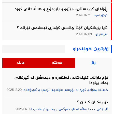
ڕۆژاڤای کوردستان.. مێژوو و بارودۆخ و هەڵەکانی کورد
توێژینەوە
2026.02.11
ئایا پزیشکیان کۆتا چانسی کۆماری ئیسلامی ئێرانه ؟
سیاسیی
2026.02.09
زۆرترین خوێندراو
ڕۆژ
هەفتە
مانگ
تۆم باراك.. کلیلەکانی ئەنقەرە و دیمەشق لە گیرفانی
یەک پیاودا
خستنە مەزادی کورد لە بۆرسەی سیاسیی ترەمپ و ئەردۆغاندا
2025.12.20
دروزەکــان کــێــن ؟
ئاینێکی ١٠٠٠ ساڵە لە ناو جەرگەی جیهانی ئیسلامیدا
2025.06.02