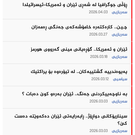
ڕۆڵی جوگرافیا لە شەڕی ئێران و ئەمریکا-ئیسرائیلدا
سەربازیی
2026.04.03
چـیـن.. كاره‌كته‌ره‌ خامۆشه‌كه‌ی جه‌نگى ڕه‌مه‌زان
سەربازیی
2026.03.27
ئێران و ئه‌مریكا.. گۆڕەپانی مینی گه‌رووی هورمز
سەربازیی
2026.03.18
په‌یوه‌ندییه‌ گشتییه‌كان.. له‌ تیۆره‌وه‌ بۆ پراكتیك
سیاسیی
2026.03.12
بە ناوچەییکردنی جەنگ.. ئێران به‌ره‌و كوێ ده‌بات ؟
سەربازیی
2026.03.03
سیناریۆکانی دواڕۆژ.. ڕابەرایەتی ئێران دەکەوێتە دەست
کێ؟
سەربازیی
2026.03.03