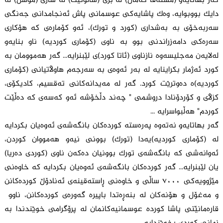
گەر بهاتایەو (مستەفا کەمال) لە بری (سالۆنیک) لە شاری (موسڵ) لە
دایک بووبوایە، وەک پاشایەکی عوسمانی پاش ئەنجامدانی جەنگی
سەربەخۆی بە بەشداری (کورد و تورک)، ئەو کۆمارەی کە هۆکاری
سەرەکی دامەزراندنی بوو بە ناوی (کۆماری کوردیە) ناو بنایەو
لەلایەن مەجلیسەوە نازناوی (ئاتا کورد)ی لێبنرایە... گەر هەموومان بە
کورد ئەژمار بکراینایە لە بەر ئەوەی بە سەرجەم هاوڵاتیانی (کۆماری
کوردیە)ە دەوترێت کورد. گەر لە مەیدانەکانی تەقسیم، کادیکۆی،
کزڵای و کۆردۆنادا دروشمی " چەند دڵخۆشە ئەو کەسەی کە دەڵێت
کوردم" هەڵبواسرایە ...
گەر بهاتایەو نەتەوە پەرەستە کوردەکان بانگەشەی ئەوەیان بکردایە
لە (کۆماری کوردیە)یەدا (تورک) بوونی نیەو هەمووان کوردن،
ئەوانەشی کە بانگەشەی تورک بوونیان دەکەن ناوی (کوردی دەریا)
یان لێبنرایە... گەر کوردەکان بانگەشەی ئەوەیان بکردایە کە خاوەنی
مێژوویەکی ٧٠٠٠ ساڵی و خاوەنی ڕاستەقینەی ئەنادۆڵ کوردەکانن
و مەغۆل و هۆنەکان لە بنەڕەتدا باپیرە گەورەی کوردەکانن، ناوو
قارەمانێتی پاشا کوردە عوسمانیەکانمان لە پرۆگرامی خوێندندا بە