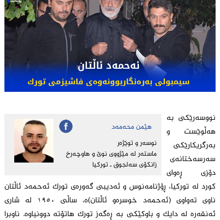
نووسەرێکی بە
هێمن محه‌مه‌د
هەڵوێست و
نوسه‌ر و توێژه‌ر
بەرگریکارێکی
ماسته‌ر له‌ مێژووی نوێ و هاوچه‌رخ
سەرسەختانەی
زانكۆی سه‌لجوق ـ توركیا
دۆزی ڕەوای
کورد لە تورکیا، ڕۆژنامەنوس و ئەدیبی گەورەی تورک ئەحمەد ئاڵتان
ناوی تەواوی (ئەحمەد خوسرەو ئاڵتان)ە، ساڵی ١٩٥٠ لە شاری
ئەنقەرە لە دایک و باوکێکی بە ڕەگەز تورک هاتۆتە دوونیاوە. ناوبرا