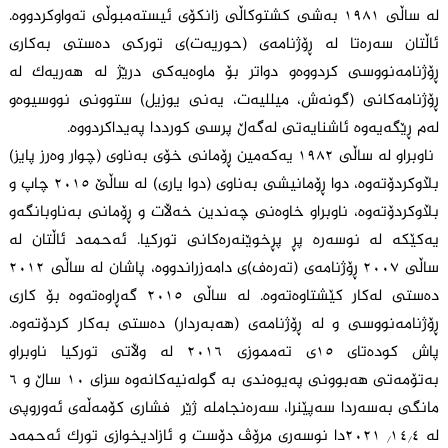
لە ساڵی ١٩٨١ بەشی کشتوکاڵی زانکۆی ئیستەمبوڵی تەواوکردووە.
ئاڵتان سەرەتا لە ڕۆژنامەی (حوریەت)ی تورکی دەستی بەکاری
ڕۆژنامەنووسی کردووەو دواتر بۆ ماوەیەکی درێژ لە هەریەک لە
ڕۆژنامەکانی (گونەش، میللیەت، یەنی یوزیل) ستوونی نووسیوەو
لەم ڕێگەیەوە ئاشنایەتی لەگەڵ پرسی کورددا پەیداکردووە.
ناوبراو لە ساڵی ١٩٨٢ یەکەمین ڕۆمانی خۆی بەناوی (چوار وەرز پایز)
بڵاوکردۆتەوە، دوا ڕۆمانیشی بەناوی (دوا یاری) لە ساڵێ ٢٠١٥ چاپ و
بڵاوکردۆتەوە، ناوبراو خاوەنی چەندین خەڵات و ڕۆمانی بەناوبانگەو
یەکێکە لە نوسەرە پڕ پڕخوێنەرەکانی تورکیا. ئەحمەد ئاڵتان لە
ساڵی ٢٠٠٧ ڕۆژنامەی (تەرەف)ی دامەزراندووە، پاشان لە ساڵی ٢٠١٢
دەستی لەکار کێشتاوەتەوە. لە ساڵی ٢٠١٥ گەڕاوەتەوە بۆ کاری
ڕۆژنامەنووسی و لە ڕۆژنامەی (هەبەردار) دەستی بەکار کردۆتەوە.
پاش کودەتای ١٥ی تەمموزی ٢٠١٦ لە وڵاتی تورکیا ناوبراو
بەتۆمەتی هەبوونی پەیوەندی بە گولەنیەکانەوە سزای ١٠ ساڵ و ٦
مانگی بەسەردا سەپێنرا، سەرەنجاملە ژێر فشاری کۆمەڵەی ئەوروپی
لە ١٤/٤/ ٢٠٢١دا نوسەری مرۆڤ دۆست و ئازادیخوازی تورک ئەحمەد