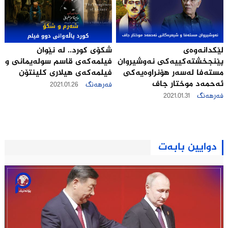
لێكدانه‌وه‌ی
شکۆی کورد.. لە نێوان
پێنجخشته‌كییه‌كی نه‌وشیروان
فیلمەکەی قاسم سوله‌یمانی و
مسته‌فا له‌سه‌ر هۆنراوه‌یه‌كی
فیلمەکەی هیلاری کلینتۆن
ئه‌حمه‌د موختار جاف
فەرهەنگ
2021.01.26
فەرهەنگ
2021.01.31
دوایین بابەت