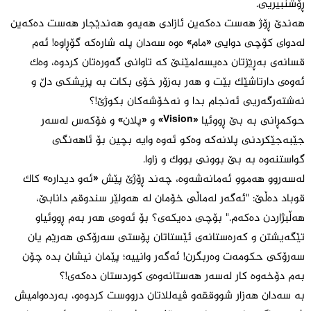
ڕۆشنبیریی.
هەندێ ڕۆژ هەست دەکەین ئازادی هەیەو هەندێجار هەست دەکەین
لەدوای کۆچی دوایی «مام» ەوە سەدان پلە شارەکە گۆڕاوە! ئەم
قسانەی بەڕێزتان دەیسەلمێنێ کە تاوانی گەورەتان کردوە، وەک
ئەوەی دارتاشێک بێت و هەر بەزۆر خۆی بکات بە پزیشکی دڵ و
نەشتەرگەریی ئەنجام بدا و نەخۆشەکان بکوژێ!؟
حوکمڕانی بە بێ ڕووئیا «Vision» و «پلان» و فۆکەس لەسەر
جێبەجێکردنی پلانەکە وەکو ئەوە وایە بچین بۆ ئاهەنگی
گواستنەوە بە بێ بوونی بووک و زاوا.
لەسەروو هەموو ئەمانەشەوە، چەند ڕۆژێ پێش «ئەو دیدارە» کاک
قوباد دەڵێ: "ئەگەر لەماڵی خۆمان لە هەولێر سندوقم دانابێ،
هەڵبژاردن دەکەم." بۆچی دەیکەی؟ بۆ ئەوەی هەر بەم ڕووئیاو
تێگەیشتن و کەرەستانەی ئێستاتان پۆستی سەرۆکی هەرێم یان
سەرۆکی حکومەت وەربگرن! ئەگەر وانییە؛ پێمان نیشان بدە چۆن
بەم دۆخەوە کار لەسەر هەستانەوەی کوردستان دەکەی!؟
بە سەدان هەزار شووققەو ڤیەللاتان درووست کردوەو، بەردەوامیش