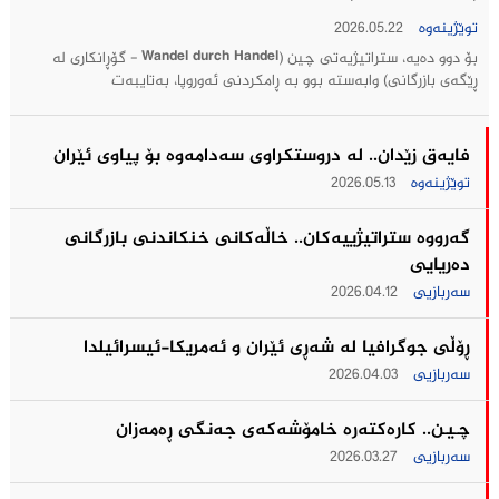
توێژینەوە
2026.05.22
بۆ دوو دەیە، ستراتیژیەتی چین (Wandel durch Handel - گۆڕانکاری لە
ڕێگەی بازرگانی) وابەستە بوو بە ڕامکردنی ئەوروپا، بەتایبەت
فایەق زێدان.. له‌ دروستكراوی سه‌دامه‌وه‌ بۆ پیاوی ئێران
توێژینەوە
2026.05.13
گه‌رووه‌ ستراتیژییه‌كان.. خاڵه‌كانی خنكاندنی بازرگانی
ده‌ریایی
سەربازیی
2026.04.12
ڕۆڵی جوگرافیا لە شەڕی ئێران و ئەمریکا-ئیسرائیلدا
سەربازیی
2026.04.03
چـیـن.. كاره‌كته‌ره‌ خامۆشه‌كه‌ی جه‌نگى ڕه‌مه‌زان
سەربازیی
2026.03.27