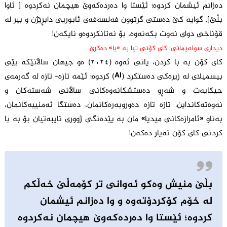
دەزانم ئیشمان کردوە؛ ئێستا وا دەردەکەوێ هیچمان نەکردوە [ ئاوا
بڵێ]. گوایە کێ دەستی گرتوون فەلسەفەی ئابوریی دابڕێژن و بیر لە
قۆناخی دوای نەوت بکەنەوە، بۆ نەتانکردوەو نایکەن!
دیداری سولەیمانی: کای کۆنی تیا بە «با» دەکرێ
کای کۆن بە با کردن، یانی ئەوە (٢٠٢٤) ەو جیهان ساڵانێکە بێی
بیسمیلای لە زیرەکی دەستکرد (AI) کردوە؛ ئێمە تازە- تازە لە گەرمەی
حیکایەت و شەڕو دەستشکانەوەکانی ساڵانی شەستەکان و
نەوەتەکانداین. تازە تازە دەوروبەرەکانمان، دەستگا ئەمنییەکانمان،
بەناو «ئامرازەکانی میدیا» مان بە یێدەنگی ژووری تایبەتیان بۆ بە با
کردنی کای کۆن تەیار دەکەن!
بڵێ منیش وەکو ئەوانی تر کۆمەڵێ خەڵکم
لە خۆم کۆکردۆتەوە و وا دەزانم ئیشمان
کردوە؛ ئێستا وا دەردەکەوێ هیچمان نەکردوە