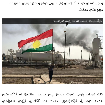
و جورئەتی کرد بەگوژمەی (٨) ملیۆن دۆلار و خێرخوایی خەریکە
درووستی دەکات!
كێڵگه‌یه‌كی نه‌وت له‌ هه‌رێمی كوردستان
کاک قوباد، پارەی نەوت دەبێ چی بەسەر هاتبێ؛ لە ئۆگەستی
٢٠١٤ ەوە بۆ ئۆکتۆبەری ٢٠١٧ بە ئاگاداری ئێوەو سەرۆکی