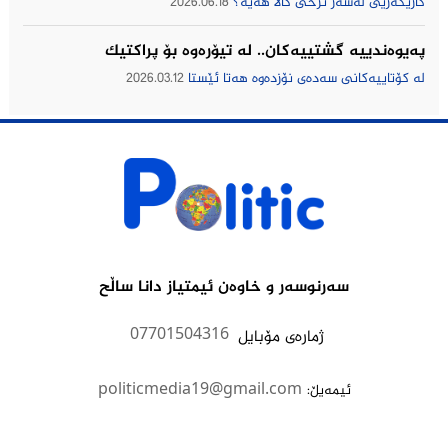
كاریگه‌ریی له‌سه‌ر نرخی كاڵا هه‌یه‌؟
2026.06.18
په‌یوه‌ندییه‌ گشتییه‌كان.. له‌ تیۆره‌وه‌ بۆ پراكتیك
له‌ كۆتاییه‌كانی سه‌ده‌ی نۆزده‌وه‌ هه‌تا ئێستا
2026.03.12
سەرنوسەر و خاوەن ئیمتیاز دانا ساڵح
07701504316
ژمارەى مۆبایل
politicmedia19@gmail.com
:ئیمەیڵ