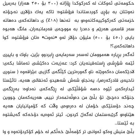
حکومەتی ئەوکات لە کەرکوکدا ڕۆژانە (٣٠٠ بۆ ٣٥٠ هەزار) بەرمیل
نەوتتان بە بۆڕی کوردستاندا فرۆشتوە؛ تاکە یەک دۆلاری نەچۆتە
خزمەتی کەرکوکییەکانەوەو بە تەنها (١٨٪) ی داهاتەکەی دەهاتە
سەر قاسەی هەرێم و دەدرا بە مووچەی فەرمانبەران، مانگ هەبوە
بایی (٤٥٠ بۆ ٥٠٠) ملیۆن دۆلار لەو «نەوت» ەتان فرۆشتوە: کوا
داهاتەکەی؟!
ئەگەر بڕیارە هەموومان لەسەر سەرمایەی ڕابردوو بژین، باوک و باپیری
ئێمە شۆڕشی ڕاستەقینەیان کرد؛ عەزیەت دەکێشی تەماشا بکەی؛
لادێکەمان دەکەوێتە ناو گەورەترین کێڵگەی گازیی عێراقەوە ( سنوری
ناحیەی قادرکەرەم)، پەنجاو شەش شەهیدو ئەنفالی هەیە، تائێستا
ئیدارەکەی ئێوە دەمە شۆڤڵێکی لە ڕێگەکەی نەداوە؛ بەڕێگەی
جنۆکە دەچێ. تۆ بڵێ من دەوڵەتمەدار نییم، هەریەکەمان چووین
چەند دۆستێکی خۆمان لە دەرەوەی وڵات کە کۆمپانیایان هەیە
هێناوەو گرێبەستمان لەگەڵ کردون، ئیتر ئەوەیە دۆخەکە گەیشتوە
بە ئێستا...
بڵێ منیش وەکو ئەوانی تر کۆمەڵێ خەڵکم لە خۆم کۆکردۆتەوە و وا