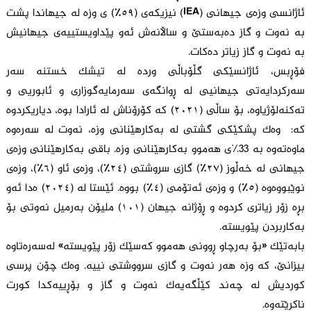
ئاژانسی وزەی جیهانی (IEA) نیزیکەی (٥٩٪) ی وزە لە جیهاندا پشت
بە نەوت و گاز دەبەستێ و ساڵانەش ئەو پێداویستییەی جیهانیش
بە نەوت و گاز زیاتر دەکات.
فۆڕبس، ئاژانسێکی گڵۆباڵی وردە لە تیشک خستنە سەر
سەرکردایەتی جیهانیی لە ڕوانگەی سەرمایەگوزاری و ئابوریی و
تەکنەلۆژیاوە، بۆ ساڵی (٢٠٢١) کە کۆرۆناش لە ئارادا بوە، دیاریکردوە
کە: وەک پشکێکی گشتی لە بەکارهێنانی وزە، نەوت لە سەرەوە
ماوەتەوە بە 33%ی هەموو بەکارهێنانی وزە. باقی بەکارهێنانی وزەی
جیهانی لە خەڵوز (٢٧٪) گازی سروشتی (٢٤٪)، وزەی ئاو (٦٪)، وزەی
نوێبووەوە (٥٪) و وزەی ئەتۆمی (٤٪) بووە. ئێستا لە (٢٠٢٤) ەدا ئەو
بڕە زۆر زیاتری کردوە و ڕۆژانە جیهان (١٠١) ملیۆن بەرمیل نەوتی بۆ
بەکاربردن پێویستە.
بابەتێک «بۆ بەرچاو ڕوونی هەموو کەسێک زۆر پێویستە» لەسەرەتاوە
بیزانێ، کە وزە هەر نەوت و گازی سرووشتی نییە. وەک چۆن پرسی
کوردیش لە چەند کێڵگەیەک نەوت و گاز و بۆڕییەکدا کورت
ناکرێتەوە.