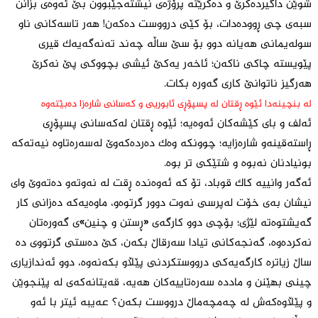
شوێن داگیردەکرێ و دەکرێتە پرۆژەی نیشتەجێبوون بێ ئەوەی بزانن
سبەی چی ڕوودەدات، بۆ کێی درووست دەکەن! هەر تاسەکانی ناو
سولەیمانی هەیانە دوو بۆ سێ ساڵە چەند تەنەگەیەک قیری
پێویستە چاکی ناکەن؛ ئاخەر یەکێ ئیشی بچووکی پێ نەکرێ
هەرگیز ناتوانێ کاری گەورە بکات.
لە بنچینەدا ئێوە ڕقتان لە پسپۆڕی ئابوریی و کەسانی شارەزا دەبێتەوە
ئەلف و بای کێشەکان ئەوەیە؛ ئێوە ڕقتان لەکەسانی پسپۆڕی
ڕاستەقینەو شارەزایە؛ چوونکە وەک دەردەکەوێ لەسەرەتاوە نیەتەکە
بونیادنان نەبوە و شتێکی تر بوە.
ئەگەر وانییە کاک قوباد، تۆ کە ئەوەندە ڕقت لە نەوتەو دەتەوێ وای
نیشان بەی خۆت لەپرسی نەوت دوور گرتوەو، ماوەیەکە دەزانی کار
گەیشتوەتە لێژی؛ بۆچی دوو کارگەی «ڕستن و چنین»ی گەورەتان
نەکردەوە، گەنجەکانی تیادا سەرقاڵ بکەن، کێ دەستی گرتووی دە
ساڵ زیاترە کارگەیەکی درووستکردنی پێڵاو بکەنەوە، دوو ئەندازیاری
چینی بهێنن و ماددە سەرەتاییەکان هەیە، قەیتانەکەی لە پێنجوێن
و پێڵاوەکەش لە چەمچەماڵ درووست بکەن؟ عەیبە ئیتر با ئەو