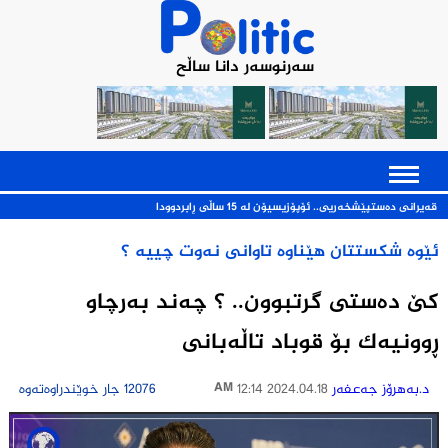
سەرنوسەر دانا ساڵح
ریی.. ئۆپۆزیسیۆن له‌ 15 ساڵی ڕابردوودا
ئێوە شکستتان هێناوە تاوانی نەوت چییە ؟
كێ ده‌ستى گرتبوون.. ؟ چه‌ند به‌رچاو
ڕوونیه‌ك بۆ قوباد تاڵه‌بانی
د.به‌هرۆز جه‌عفه‌ر
2024.04.18 12:14 AM
12076 جار خوێندراوەتەوە