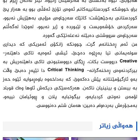
هەبوبێ، ئێوە بەگشتی بە مەترسیتان زانیوە. ئیتر لەگەڵ ڕێزم بۆ
براو خووشکە کوردستانییەکانم ئەوەی تۆزێ ئەقڵی بوو بە هەزار پێ
کوردستانی بەجێهێشت؛ کاتێک سەرچاوەی مرۆیی بەهێزیش نەبوو،
سەرکردەی خۆشەویست و لێبوردە و ژیر نەبوو، لەوێدا لەگەڵتم
سەرچاوەی سرووشتی دەبێتە نەعلەتێکی گەورە.
من ئەم ڕەخنانەم گرت، چوونکە زانکۆی ئەمریکی کە دیداری
سولەیمانی تیا بەڕێوە دەچێ، ئیشی ئەوەیە تاکی داهێنەر-
Creative درووست بکات، ڕێگای درووستبونی تاکی داهێنەریش بە
بیرکردنەوەی ڕەخنەگرانە- Critical Thinking دا تێپەڕ دەبێ. وڵات
بەو ئارگیۆمێنتانە پێش دەکەوێ، کە بەداخەوە باوەڕموایە ئێوە حەز
بە بیستن و بینینیان ناکەن. هەرکەسێکی دیکەش ئاوها وەک قوباد
لۆمەی نەوتی کردبایەو، بیگوتبایە پلان و ڕووئیامان نییەو،
بەمجۆرەش بەردەوام دەبین؛ هەمان شتم دەنووسی.
هەواڵی زیاتر