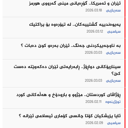
ئێران و ئه‌مریكا.. گۆڕەپانی مینی گه‌رووی هورمز
سەربازیی
2026.03.18
په‌یوه‌ندییه‌ گشتییه‌كان.. له‌ تیۆره‌وه‌ بۆ پراكتیك
سیاسیی
2026.03.12
بە ناوچەییکردنی جەنگ.. ئێران به‌ره‌و كوێ ده‌بات ؟
سەربازیی
2026.03.03
سیناریۆکانی دواڕۆژ.. ڕابەرایەتی ئێران دەکەوێتە دەست
کێ؟
سەربازیی
2026.03.03
ڕۆژاڤای کوردستان.. مێژوو و بارودۆخ و هەڵەکانی کورد
توێژینەوە
2026.02.11
ئایا پزیشکیان کۆتا چانسی کۆماری ئیسلامی ئێرانه ؟
سیاسیی
2026.02.09