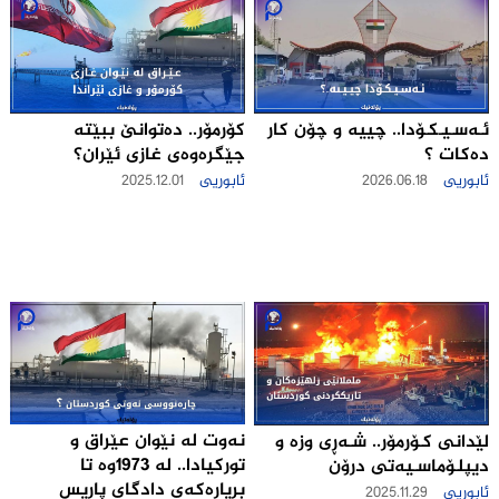
ئـەسـیـکـۆدا.. چییه‌ و چۆن كار
كۆرمۆر.. دەتوانێ ببێتە
ده‌كات ؟
جێگرەوەی غازی ئێران؟
ئابوریی
2026.06.18
ئابوریی
2025.12.01
نه‌وت له‌ نێوان عێراق و
لێدانى كـۆرمۆر.. شـەڕی وزە و
توركیادا.. له‌ 1973وه‌ تا
دیپلـۆماسـیەتی درۆن
بڕیاره‌كه‌ی دادگای پاریس
ئابوریی
2025.11.29