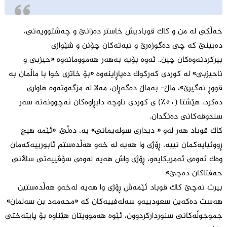
خەڵکی لە من و کاک قوبادیش خاستر دەزانێ و چەشتوویەتی،
دەبینێ کە چی دەگوزەرێ و نیەتەکان چۆنن و شێوازی
بیرکردنەوەکان چین.. ئەوە بۆیە بەهەر هەموومانەوە «حیزبی و
ناحیزبی» لە کوردی کەرکوک دەپاڕاینەوە «بۆ خاتری خوا با ماڵمان بە
قووڕ نەگیرێ»، ماڵ- بەماڵ دەگەڕان، مەلا لە مزگەوتەوە هاواری
دەکرد، هێشتا (٥٠٪) ی کوردی ناوچە دابڕاوەکان نەچوونەتە سەر
سندوقەکانی دەنگدان.
کاک قوباد هەر لەو « دیداری سولەیمانی» یە، دەڵێ: «ئێمە هیچ
ڕووئیایەکمان نییە، ڕۆژی وا هەیە لە خەو هەڵدەستم ئابورییەکەمان
وەک ئەوەی ئەمریکایەو، ڕۆژی واش هەیە لەوەی سۆڤییەتی ساڵانی
حەفتاکان دەچێ».
بیرت نەچێ کاک قوباد ئێمەش ڕۆژی وا هەیە لەخەو هەڵدەستین
هەست دەکەین سعودییەو سەلەفییەکان کە «محەمەد بن سەلمان»
جموجوڵەکانی سنوردارکردوون، ئێوە هەموویتان هێناوە بۆ پایتەختی