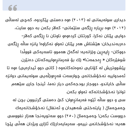
دیداری سولەیمانی لە (٢٠١٣) ەوە دەستی پێکردوە، کەچی لەساڵی
(٢٠١٢) ەوە بڕیارە ڕێگەی سلێمانی- کەلار بکەن بە دوو سایت،
دوایی پێتان نەکرا، کورتتان کردەوەو ناوتان نا ڕێگەی کەلار-
دەربەندیخان؛ هێشتاش هەر پێتان تەواو نەکراوە! پانزە ساڵە ڕێگەی
دووکان- ڕاپەڕین وێرانەیە؛ لەگەڵ هەموو تاسەیەکی قووڵدا
شوفێرەکان « ڕەحمەت!» ێک بۆ فەرمانڕەواییەکەتان دەنێرن.
پێشووتریش لە کۆتایی نەوەتەکانەوە ( کاتی دوو ئیدارەیی) ەوە تا
ئەمدواییە نەخۆشخانەی چوارسەت قەڕەوێڵەیی سولەیمانی دوانزە
ساڵی خایاندو، دووجار بودجەکەی دیار نەما، ئینجا جاری سێهەم
توانرا نەخۆشخانەکە تەواو بکەن.
سی و دوو ساڵە ئێوە فەرمانڕەوان؛ کێ دەستی گرتبوون بچن لە
چەمچەماڵ ( پایتەختی شەهیدان و ئەنفال) نەخۆشخانەیەک
درووست بکەن! چەمچەماڵ (٢٥٠) دوو سەتوپەنجا هەزار نفووسی
هەیە؛ نەخۆشخانەی نییەو، سەرمایەدارێک ئازاری ویژدان هەڵی پێچا