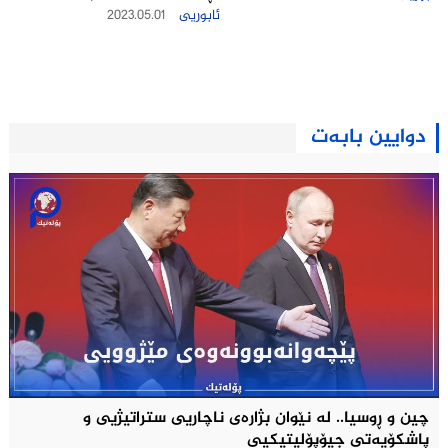
ئابوریی
2023.05.01
دوایین بابەت
چین و ڕوسیا.. لە نێوان بژارەی ناچاریی ستراتیژيی و
پاشکۆیەتی جیۆپۆلیتیکيی