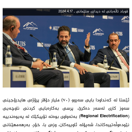
قوباد تاڵه‌بانی له‌ دیداری سلێمانى ـ 2024.4.17
ئێستا لە کەنداودا بایی سەروو (٧٠) ملیار دۆلار پرۆژەی هایدرۆجینی
سەوز کاری لەسەر دەکرێ، پرسی بەکارەبایی کردنی ناوچەیی
(Regional Electrification) بەتەواوی بوەتە تۆپیکێک لە پەیوەندییە
نێودەوڵەتییەکاندا، شەپۆلە ئاوییەکان، وزەی با، خۆر، بەرهەمهێنانی