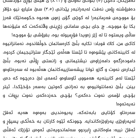
ئەمریکان، دەچن (٥) بلۆکی نەوتی و (٦٠٪) ی هێڵی بۆڕی کوردستان
دەفرۆشنە ڕۆس نەفت لەبەرانبەر پێدانی (٣.٥) سێ ملیارو نیو دۆلار
بۆ مووچەی فەرمانبەر! لە کوێی گۆی زەوی هەبوە حکومەتێک قەرز
بکا بۆ مووچە.. چ جای بچی سامانی زێڕینی وڵاتەکەت کە ملیۆنەها
ساڵی ویستوە تا لە ژێر زەویدا فۆڕمیولە بوە، بفرۆشی بۆ مووچە!
کاکی من، کاک قوباد؛ تکایە بڵێ کارەساتمان خوڵقاندوە، نەمانزانیوە
لە کابینەکانی پێشوەوە تا ئێستا هەڵەی ئێجگار ستراتیجیمان کردوە،
دامودەزگەو دامەزراوەی نیشتیمانی و زانستی ڕۆڵی نەبوە، بڵێ
ئیدارەی نەوت و گازو توانا پیشەسازییەکانمان هەڵەبوە لە سەرەتاوەو
ئێستا لەم کابینەیە هەمووی ئاوساوەو ئەمەی لێ دەرچوە کە دەی
بینن. بڵێ نەمانتوانیوەو بە نەزانی کەوتین بەسەر دۆخێکدا.. ئیتر
بۆچی لۆمەی نەوت دەکەی؟ بۆچی حەزدەکەی نەوت بڕوات و
نەیەتەوە!
سەرەتاو کۆتایی بابەتەکە، پەیوەندیی بەوەوە هەیە ئەقڵ
لەپەراوێزی پەراوێزەکاندایە. چوونکە ئێوە کارتان بە خەڵکی پسپۆڕ و
ئەقڵ نییە: ماوەکانی ڕابردوو سەلماندویەتی ئەوەی تۆزێک ئەقڵی