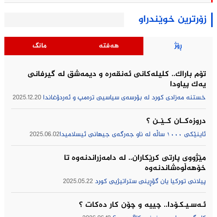
زۆرترین خوێندراو
ڕۆژ
هەفتە
مانگ
تۆم باراك.. کلیلەکانی ئەنقەرە و دیمەشق لە گیرفانی
یەک پیاودا
خستنە مەزادی کورد لە بۆرسەی سیاسیی ترەمپ و ئەردۆغاندا
2025.12.20
دروزەکــان کــێــن ؟
ئاینێکی ١٠٠٠ ساڵە لە ناو جەرگەی جیهانی ئیسلامیدا
2025.06.02
مێژووى پارتى كرێكاران.. لە دامەزراندنەوە تا
خۆهەڵوەشاندنەوە
پیلانی توركیا یان گۆڕینی ستراتیژیی كورد
2025.05.22
ئـەسـیـکـۆدا.. چییه‌ و چۆن كار ده‌كات ؟