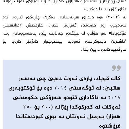
دەیان ڕاوێژکار و سەنتەر و هەزاران کادیری حیزب بەپارەی نەوت ڕۆژانە
«کای کۆن بە با دەکەن».
لە (٢٠١٣) ەوە دیداری سولەیمانی دەکرێ، چارەکی ئەوەی تێ
نەدەچوو زۆر خزمەتی گەورەتر بکەن، جارێکیش «فرانسیس
فۆکۆیاما» لەو هۆڵەو لە جێگەی جەنابت پێی بەهەمووتانی وت:
"باشترین دیموکراسی ئەوەیە بیستوچوار کاتژمێر کارەبا بۆ
هاوڵاتییەکانی دابین بکا".
کاک قوباد، پارەی نەوت دەبێ چی بەسەر
هاتبێ؛ لە ئۆگەستی ٢٠١٤ ەوە بۆ ئۆکتۆبەری
٢٠١٧ بە ئاگاداری ئێوەو سەرۆکی حکومەتی
ئەوکات لە کەرکوکدا ڕۆژانە (٣٠٠ بۆ ٣٥٠
هەزار) بەرمیل نەوتتان بە بۆڕی کوردستاندا
فرۆشتوە