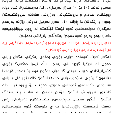
کردن؟ داهاتەکەی نازانن چوە بۆ کێ و کێ؟! کێڵگەکە توانای ئەوەی
هەبوو تەنها (٤٠ بۆ ٥٠ هەزار بەرمیل) ی لێ دەربهێندرێ، ئێوە دوای
ڕووخانی سەدام و دروستکردنی وەزارەتی سامانە سرووشتییەکان
چوون و ڕێگەتان دا ڕۆژانە ١٤٠ هەزار بەرمیل نەوتی ڕۆژانە بەرهەم
بهێندرێ؛ بەرئەنجامی ئەوە ئێستا کێڵگەکە لە ڕووی جیۆلۆجییەوە
داغان بوەو بەرەو ئەوە دەچێ بەکەڵکی بازرگانی نەمێنێ.
نابێ بپرسیت: بۆچی نەوت لە نەرویج، قەتەر و ئیمارات مایەی خۆشگوزەرانییە
لای ئێمە بوەتە مایەی قووڵبونەوەی گرفتەکان؟
ئەگەر نەوت ئەوەندە خراپە، بۆچی وەفدی یەکێتی لەگەڵ پارتی
دەچن لە تورکیا گرێبەستی پەنجا ساڵە ئیمزا دەکەن؟ بۆچی
کۆمپانیاکانی حیزب نەوتی گەرمیان دەگوێزنەوە بۆ بەهەر لایەکدا
بیانەوێ!؟ بۆچی لە (حوزەیرانی ٢٠١٧) لەگەڵ کاک نێچیرڤان بارزانی
سەرۆکی حکومەتی ئەوکاتی هەرێم، دەچیت بۆ ڕوووسیاو کاک
ئاشتی هەورامیش لەگەڵ خۆتان دەبەن لە سانت پیتەرسبۆرگ
لەگەڵ ئیگۆر سێچین بەڕێوەبەری جێبەجێکاری کۆمپانیای ڕۆس
نەفت گریبەست واژۆردەکەن؛ بە چ پێوەرێک ئێوە هاوپەیمانی