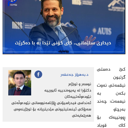
کێ دەستی
د.به‌هرۆز جه‌عفه‌ر
گرتبون
نوسه‌ر و توێژه‌ر
نیقمەتی نەوت
دکتۆرا له‌ په‌یوه‌ندیيه‌ ئابورییه‌
بکەن بە
نێوده‌وڵه‌تییه‌کان
نیعمەت: چەند
ئه‌ندامى فیدراسیۆنى ڕۆژنامه‌نووسانى نێوده‌وڵه‌تى
بەرچاو
سه‌رۆکى ئینستیتیوتى مێدیتریانه‌ بۆ توێژینه‌وه‌ى
هه‌رێمایه‌تى
ڕوونییەک بۆ
کاک قوباد