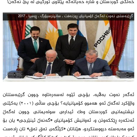
خەڵکی کوردستان و شارە حەیاتەکە پێڵاوی تورکیی لە پێ نەکەن!
گڕێبه‌ستی نه‌وت له‌گه‌ڵ كۆمپانیای ڕوزنه‌فت ـ سانپترسبۆرگ ـ ڕوسیا ـ 2017
ئەگەر نەوت بەڵایە، بۆچی ئێوە لەسەرەتاوە چوون گرێبەستتان
واژۆکرد لەگەڵ ئەو هەموو کۆمپانیایە؟ بۆچی ساڵی (٢٠٠١) یەکێتی
نیشتیمانیی کوردستان وەک ئیدارەی سولەیمانی چوون لەگەڵ
ئەنکەرە ڕێککەوتن و، ئەوانیش کۆمپانیای «گەنەڵ ئینێرجی» یان بۆ
ئەو مەبەستە درووستکردو، هێناتان «کێڵگەی تەق تەق» تان ڕادەست