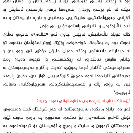
وزە لە ڕێگەی پەینی کیمیایی، پرسە ژینگەییەکان و... دەیان لقی
دیکە لە ناو پرسی وزەدان. هەروەها پرسی پاراستنی ئاسایش و،
گۆڕانی جیوپۆڵەتیکیی، هاریکاریی جیهانیی و بازاڕە داراییەکان و بە
دیجیتاڵیزەکردن و...تادوایی ڕاستەوخۆ پرسی وزەن.
کاک قوباد تاڵەبانیش، لەپێش چاوی ئەو «عالەم»ە هاتوەو دەڵێ:
نەوت بوە بە بەڵایەک خوا-خوامە ڕۆژێک زووتر لەکۆڵمان بێتەوە. تۆ
لە دیدارێک دانیشتوی ڕەنگە دەیان ملیۆن دۆلاری تێ چوو بێ و
چاتام هاوس بەشداری لە ڕێکخستنی دا کردوە، دەبێ وەک
سەرکردەیەکی ئاگادار ئاوها بدوێی: "نەوت و گاز و بەبەردبوەکان لە
دەیەکانی ئایندەدا لەوە دەچێ کاریگەرییان لاواز بێ، دەبێ پابەند
بین بە وزەی پاک و هەمەچەشنەکردنی سەرچاوەکانی داهاتی
ئابوریی."
ئێوە شکستتان لە بەڕێوەبردن هێناوە تاوانی نەوت چییە؟
ئەو دە- پانزە مایکەی لەبەردەمتاندا لە هەر شوێنێک قیت دەبنەوەو،
تۆش ئا-لەو قسانە-یان بۆ دەکەی، هەمووی بە پارەی نەوت ئێوە
درووستتان کردوون و، سایت و پەیج و ئۆفیستان بۆ کردونەتەوە. بە