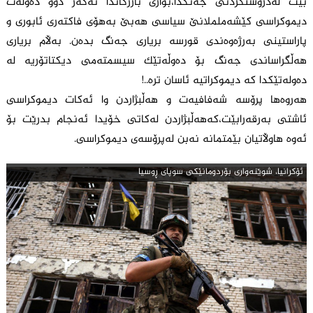
بێت لەدروستکردنی جەنگدا،بواری بازرگاندا ئەگەر دوو دەوڵەت
دیموکراسی کێشەململانێ سیاسی هەبێ بەهۆی فاکتەری ئابوری و
پاراستینی بەرژەوەندی قورسە بریاری جەنگ بدەن. بەڵام بریاری
هەڵگراساندی جەنگ بۆ دەوڵەتێک سیسمتەمی دیکتاتۆریە لە
دەولەتێکدا کە دیموکراتیە ئاسان ترە..!
هەروەها پرۆسە شەفافیەت و هەڵبژاردن وا ئەکات دیموکراسی
ئاشتی بەرقەرابێت،کەهەڵبژاردن لەکاتی خۆیدا ئەنجام بدرێت بۆ
ئەوە هاوڵاتیان بێمتمانە نەبن لەپرۆسەی دیموکراسی.
ئۆكرانیا، شوێنه‌واری بۆردومانێكی سوپای ڕوسیا