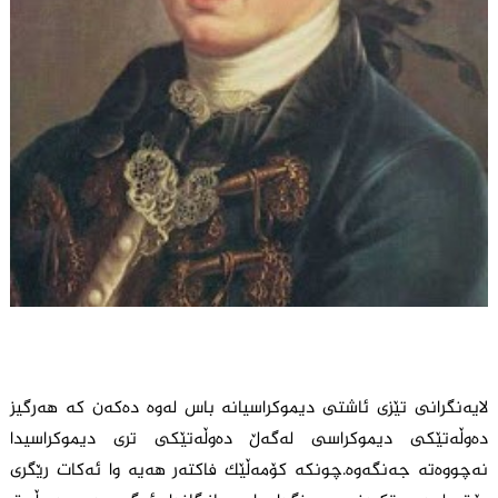
لایه‌نگرانى تێزی ئاشتى دیموكراسیانه‌ باس له‌وه‌ ده‌كه‌ن كه‌ هه‌رگیز
ده‌وڵه‌تێكى دیموكراسی له‌گه‌ڵ ده‌وڵه‌تێكى ترى دیموكراسیدا
نه‌چووەته‌ جه‌نگه‌وه.چونکە کۆمەڵێک فاکتەر هەیە وا ئەکات رێگری