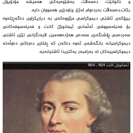
و ناتوانێت دەسەڵات بەشێوەیەکی هەمیشە مۆنۆپۆل
بکات.دەسەڵات بەردەوام لەژێر چاودێری هەمووان دایە.
بیرۆكه‌ى ئاشتى دیموكراسی مێژووه‌كه‌ى به ‌دیاریكراوى ده‌گه‌ڕێته‌وه‌
بۆ فه‌یله‌سووفی ئه‌ڵمانى ئیمانوێڵ كانت و فه‌یله‌سوفه‌كانى
سه‌رده‌مى ڕۆشنگه‌رى سه‌ده‌ى هه‌ژده‌هه‌مین. لایه‌نگرانى تێزى ئاشتى
دیموكراسیانه‌ بانگه‌شه‌ى ئه‌وه‌ ده‌كه‌ن كه‌ ڕفتارى ده‌ره‌كی ده‌وڵه‌ته‌
دیموكراسییه‌كان له‌ به‌رامبه‌ر یه‌كتریدا ئاشتیانه‌یه‌.
ئه‌مانوێل كانت 1824 ـ 1804