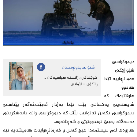
دیموکراسی
شنۆ عه‌بدولڕه‌حمان
شێوازێکی
خوێندكاری زانسته‌ سیاسیه‌كان ـ
فەمانڕواییە تێدا
زانكۆی سلێمانى
هەموو
هاولاتیەک کە
شایستەیی یەکسانی بێت تێدا بەژدار ئەبێت.ئەگەر پێناسەی
دیموکراسی بکەین ئەتوانین بڵێن کە دیموکراسی واتە دابەشکردنی
دەسەڵاتە بەبێ توندووتیژی و شەڕنانەوە..
هەروەها لەم سیستمەدا هیچ کەس و فەرمانڕەوایەک هەمیشەیە نیە