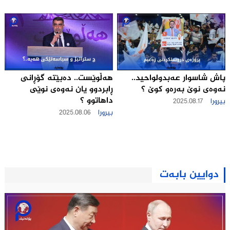
هەڵوێست.. ده‌بێته‌ گۆڕانی
پاش شاسوار عه‌بدولواحید..
ڕابردوو یان نه‌وه‌ی نوێی
نه‌وه‌ی نوێ به‌ره‌و كوێ ؟
داهاتوو ؟
بیرورا
2025.08.17
بیرورا
2025.08.06
دوایین بابەت