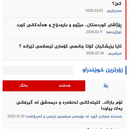
کێ؟
سەربازیی
2026.03.03
ڕۆژاڤای کوردستان.. مێژوو و بارودۆخ و هەڵەکانی کورد
توێژینەوە
2026.02.11
ئایا پزیشکیان کۆتا چانسی کۆماری ئیسلامی ئێرانه ؟
سیاسیی
2026.02.09
زۆرترین خوێندراو
ڕۆژ
هەفتە
مانگ
تۆم باراك.. کلیلەکانی ئەنقەرە و دیمەشق لە گیرفانی
یەک پیاودا
خستنە مەزادی کورد لە بۆرسەی سیاسیی ترەمپ و ئەردۆغاندا
2025.12.20