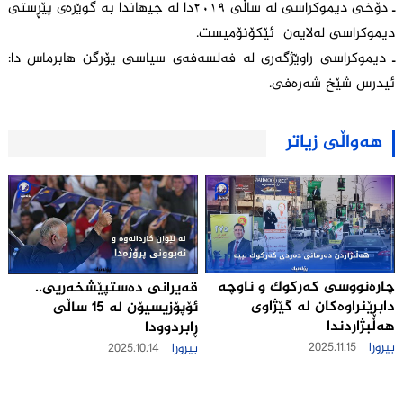
ـ دۆخی دیموکراسی لە ساڵی ٢٠١٩دا لە جیھاندا بە گوێرەی پێڕستی
دیموکراسی لەلایەن ئێکۆنۆمیست.
ـ دیموکراسی راوێژگەری لە فەلسەفەی سیاسی یۆرگن هابرماس دا:
ئیدرس شێخ شەرەفی.
هەواڵی زیاتر
چاره‌نووسی كه‌ركوك و ناوچه‌
قەیرانی ده‌ستپێشخه‌ریی..
دابڕێنراوه‌كان له‌ گێژاوی
ئۆپۆزیسیۆن له‌ 15 ساڵی
هه‌ڵبژاردندا
ڕابردوودا
بیرورا
2025.11.15
بیرورا
2025.10.14