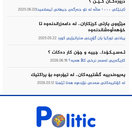
دروزەکــان کــێــن ؟
ئاینێکی ١٠٠٠ ساڵە لە ناو جەرگەی جیهانی ئیسلامیدا
2025.06.02
مێژووى پارتى كرێكاران.. لە دامەزراندنەوە تا
خۆهەڵوەشاندنەوە
پیلانی توركیا یان گۆڕینی ستراتیژیی كورد
2025.05.22
ئـەسـیـکـۆدا.. چییه‌ و چۆن كار ده‌كات ؟
كاریگه‌ریی له‌سه‌ر نرخی كاڵا هه‌یه‌؟
2026.06.18
په‌یوه‌ندییه‌ گشتییه‌كان.. له‌ تیۆره‌وه‌ بۆ پراكتیك
له‌ كۆتاییه‌كانی سه‌ده‌ی نۆزده‌وه‌ هه‌تا ئێستا
2026.03.12