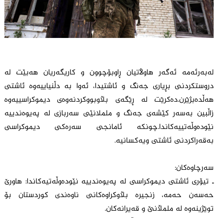
لەبه‌رئه‌مه‌ ئه‌گه‌ر هاوڵاتیان ڕاوبۆچوون و كاریگه‌ریان هه‌بێت له‌
دروستكردنى بڕیارى جه‌نگ و ئاشتیدا، ئه‌وا به ‌دڵنیاییه‌وه‌ ئاشتى
هه‌ڵده‌بژێرن.دەكرێت له ‌ڕێگه‌ى بڵاوبووكردنه‌وه‌ى دیموكراسییه‌وه‌
زاڵبین به‌سه‌ر كێشه‌ى جه‌نگ و ململانێى سه‌ربازی له‌ په‌یوه‌ندییه‌
نێوده‌وڵه‌تییه‌كاندا.چونکە ئامانجی سەرەکی دیموکراسی
بەقەراکردنی ئاشتی ویەکسانیە.
سه‌رچاوه‌كان:
ـ تیۆری ئاشتی دیموکراسی لە پەیوەندییە نێودەوڵەتیەکاندا: هاورێ
حەسەن حەمە، زنجیرە بڵاوکراوەکانی ناوەندی کوردستان بۆ
توێژینەوە لە ملمڵانێ و قەیرانەکان.