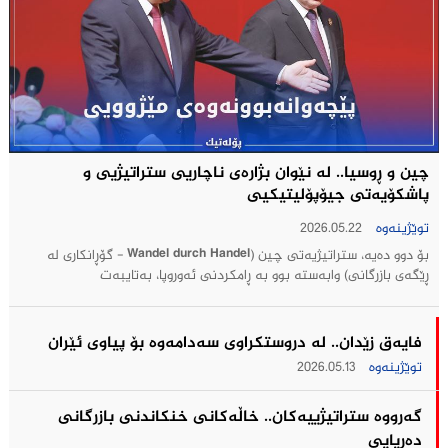
چین و ڕوسیا.. لە نێوان بژارەی ناچاریی ستراتیژيی و
پاشکۆیەتی جیۆپۆلیتیکيی
توێژینەوە
2026.05.22
بۆ دوو دەیە، ستراتیژیەتی چین (Wandel durch Handel - گۆڕانکاری لە
ڕێگەی بازرگانی) وابەستە بوو بە ڕامکردنی ئەوروپا، بەتایبەت
فایەق زێدان.. له‌ دروستكراوی سه‌دامه‌وه‌ بۆ پیاوی ئێران
توێژینەوە
2026.05.13
گه‌رووه‌ ستراتیژییه‌كان.. خاڵه‌كانی خنكاندنی بازرگانی
ده‌ریایی