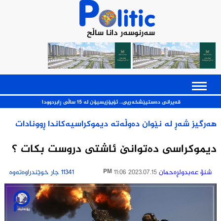
سەرنوسەر دانا ساڵح
قەیرانی ده‌ستپێشخه‌ریی.. ئۆپۆزیسیۆن له‌ 15 ساڵی ڕابردوودا
هه‌رگیز شه‌ڕ له‌ نێوان ده‌وڵه‌ته‌ دیموكراسیه‌كاندا ڕوونادات
دیموکراسی دەتوانێ ئاشتی دروست بکات ؟
شنۆ عه‌بدولڕه‌حمان
2023.07.15 11:06 PM
11341 جار خوێندراوەتەوە