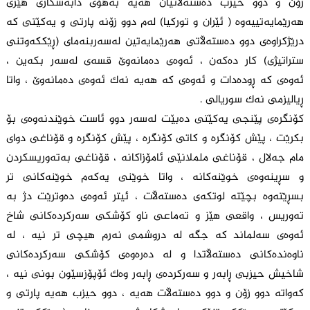
زۆن و دوو حیزب دەستەڵاتیان هەیە بەهۆی دابەشکاری هێزی
هەرێمایەتییەوە ( ئێران و تورکیا) لەم دوو زۆنە پارتی و یەکێتی کە
درێژکراوەی دوو دەستەڵاتی هەرێمایەتین لەسەربنەمای (ڕێککەوتنی
ستراتیژی) کار دەکەن ، ئەوەی دەمانەوێ قسەی لەسەر بکەین ،
ئەوەی کە ڕودەدات و ئەوەی کە هەیە نەک ئەوەی دەمانەوێ ، واتا
ڕیالیزمی نەک سوریالی .
کۆنگرەی پێنجی یەکێتی دەبێت لەسەر دوو ئاست خوێندنەوەی بۆ
بکرێت ، پێش کۆنگرە و کاتی کۆنگرە ، پێش کۆنگرە و قۆناغی دوای
مام جەلال ، قۆناغی ململانێی ئامۆزاکانە ، قۆناغی بەتەوریسکردن
و سڕینەوەی خوێنەکانە ، واتا خوێنی یەکەم خوێنەکانی تر
بسڕێتەوە بچێتە لوتکەی دەستەڵات ، ئیتر ئەوەی دەوترێت دژ بە
تەوریس ، واقعی هێز و تەماعی ناو کۆشکی سەرکردەکانی شاخ
ئەوەی سەلماند کە جگە لە دروشمی نەرم هیچی تر نیە ، لە
ناوەندەکانی دەستەڵاتدا و لە دەرەوەی کۆشکی سەرکردەکانی
شاخیش حیزبی ڕابەر و سەرکردەی ڕابەر وەک ئۆپۆزسێون بونی نیە ،
کەواتە دوو زۆن و دوو دەستەڵات هەیە ، دوو حیزب هەیە پارتی و