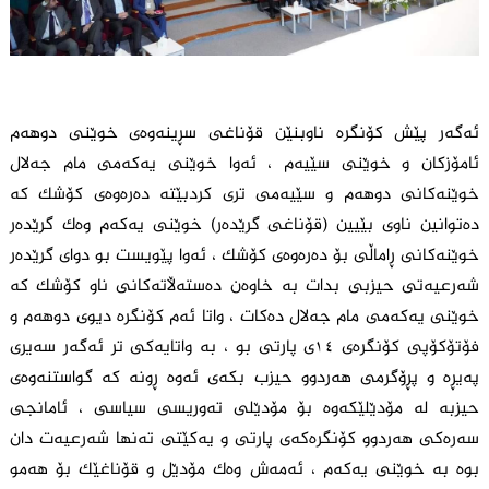
ئەگەر پێش کۆنگرە ناوبنێن قۆناغی سڕینەوەی خوێنی دوهەم
ئامۆزکان و خوێنی سێیەم ، ئەوا خوێنی یەکەمی مام جەلال
خوێنەکانی دوهەم و سێیەمی تری کردبێتە دەرەوەی کۆشک کە
دەتوانین ناوی بێیین (قۆناغی گرێدەر) خوێنی یەکەم وەک گرێدەر
خوێنەکانی ڕاماڵی بۆ دەرەوەی کۆشک ، ئەوا پێویست بو دوای گرێدەر
شەرعیەتی حیزبی بدات بە خاوەن دەستەڵاتەکانی ناو کۆشک کە
خوێنی یەکەمی مام جەلال دەکات ، واتا ئەم کۆنگرە دیوی دوهەم و
فۆتۆکۆپی کۆنگرەی ١٤ی پارتی بو ، بە واتایەکی تر ئەگەر سەیری
پەیڕە و پڕۆگرمی هەردوو حیزب بکەی ئەوە ڕونە کە گواستنەوەی
حیزبە لە مۆدێلێکەوە بۆ مۆدێلی تەوریسی سیاسی ، ئامانجی
سەرەکی هەردوو کۆنگرەکەی پارتی و یەکێتی تەنها شەرعیەت دان
بوە بە خوێنی یەکەم ، ئەمەش وەک مۆدێل و قۆناغێک بۆ هەمو