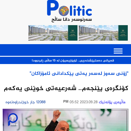
سەرنوسەر دانا ساڵح
ەیرانی ده‌ستپێشخه‌ریی.. ئۆپۆزیسیۆن له‌ 15 ساڵی ڕابردوودا
"زۆنی سەوز لەسەر پەتی پێکدادانی ئامۆزاکان"
کۆنگرەی پێنجه‌م.. شەرعیەتی خوێنی یەکەم
ماڵپه‌ری پۆله‌تیك
2023.09.28 05:52 PM
12088 جار خوێندراوەتەوە