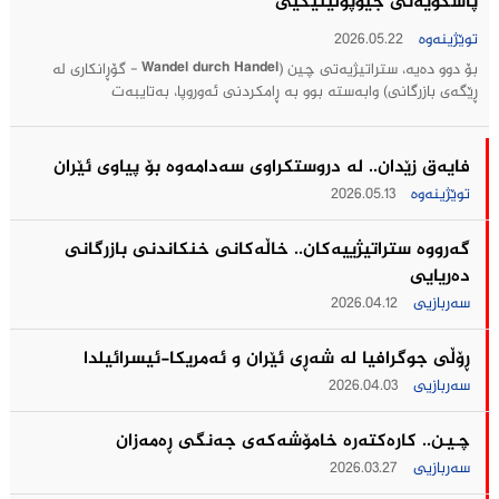
پاشکۆیەتی جیۆپۆلیتیکيی
توێژینەوە
2026.05.22
بۆ دوو دەیە، ستراتیژیەتی چین (Wandel durch Handel - گۆڕانکاری لە
ڕێگەی بازرگانی) وابەستە بوو بە ڕامکردنی ئەوروپا، بەتایبەت
فایەق زێدان.. له‌ دروستكراوی سه‌دامه‌وه‌ بۆ پیاوی ئێران
توێژینەوە
2026.05.13
گه‌رووه‌ ستراتیژییه‌كان.. خاڵه‌كانی خنكاندنی بازرگانی
ده‌ریایی
سەربازیی
2026.04.12
ڕۆڵی جوگرافیا لە شەڕی ئێران و ئەمریکا-ئیسرائیلدا
سەربازیی
2026.04.03
چـیـن.. كاره‌كته‌ره‌ خامۆشه‌كه‌ی جه‌نگى ڕه‌مه‌زان
سەربازیی
2026.03.27