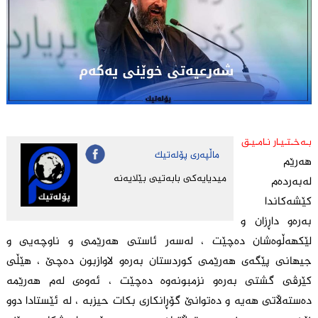
بـەخـتـیـار نـامـیـق
ماڵپه‌ری پۆله‌تیك
هەرێم
میدیایه‌كی بابه‌تیی بێلایه‌نه‌
لەبەردەم
کێشەکاندا
بەرەو داڕزان و
لێکهەڵوەشان دەچێت ، لەسەر ئاستی هەرێمی و ناوچەیی و
جیهانی پێگەی هەرێمی کوردستان بەرەو لاوازبون دەچێ ، هێڵی
کێرڤی گشتی بەرەو نزمبونەوە دەچێت ، ئەوەی لەم هەرێمە
دەستەڵاتی هەیە و دەتوانێ گۆڕانکاری بکات حیزبە ، لە ئێستادا دوو