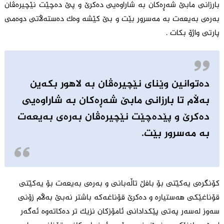
بارزانی مابێ شەڕەکان بە شاراوەیی دەکرێ و پێ دەچێت نێچیرەڤان
بەرەی بەیعەت بە مەسرور بێت و بێ کێشە وەک دەستەڵاتی دوەمی
پارتی واژۆ بکات .
دەتوانین وێنای نێچیرەڤان بە لاهور بکەین
بەڵام تا بارزانی مابێ شەڕەکان بە شاراوەیی
دەکرێ و پێدەچێت نێچیرەڤان بەرەی بەیعەت
بە مەسرور بێت.
کۆنگرەی یەکێتی بۆ بافڵ تاڵەبانی و بەرەی بەیعەت بۆ یەکێتی
قۆناغێکی هەستیارە و دەکرێ قۆناغەکە باشتر نەبێ بەڵام زۆنی
سەوز لەسەر پەتی پێکدادانی ئامۆزکان نزیک تر دەکاتەوە ئەگەر