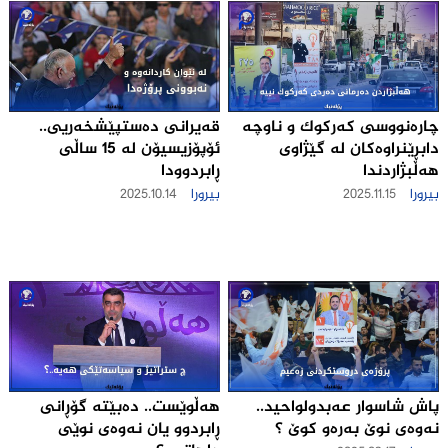
چاره‌نووسی كه‌ركوك و ناوچه‌
قەیرانی ده‌ستپێشخه‌ریی..
دابڕێنراوه‌كان له‌ گێژاوی
ئۆپۆزیسیۆن له‌ 15 ساڵی
هه‌ڵبژاردندا
ڕابردوودا
بیرورا
2025.11.15
بیرورا
2025.10.14
هەڵوێست.. ده‌بێته‌ گۆڕانی
پاش شاسوار عه‌بدولواحید..
ڕابردوو یان نه‌وه‌ی نوێی
نه‌وه‌ی نوێ به‌ره‌و كوێ ؟