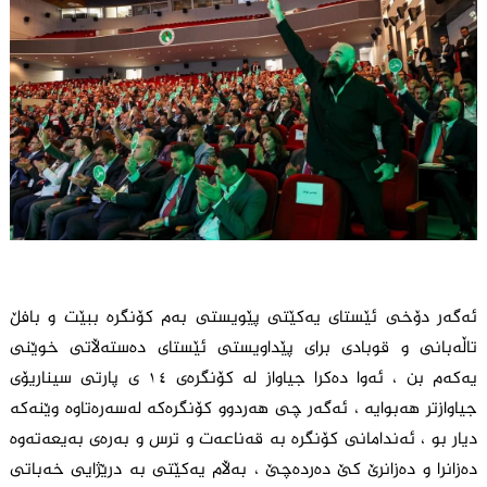
ئەگەر دۆخی ئێستای یەکێتی پێویستی بەم کۆنگرە ببێت و بافڵ
تاڵەبانی و قوبادی برای پێداویستی ئێستای دەستەڵاتی خوێنی
یەکەم بن ، ئەوا دەکرا جیاواز لە کۆنگرەی ١٤ ی پارتی سیناریۆی
جیاوازتر هەبوایە ، ئەگەر چی هەردوو کۆنگرەکە لەسەرەتاوە وێنەکە
دیار بو ، ئەندامانی کۆنگرە بە قەناعەت و ترس و بەرەی بەیعەتەوە
دەزانرا و دەزانرێ کێ دەردەچێ ، بەڵام یەکێتی بە درێژایی خەباتی