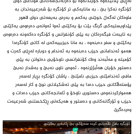
لەڕێی پلانێکەوە خوێندنەوە بۆ دەرئەنجامەکانی قۆناغی دوای
کۆنگرە نەکرا بێ ، بە مانایەکی تر کۆنگرە بۆ شەرعییەتدان بە
ماوەکان لەگەڵ خوێنی یەکەم و بەرەی بەیعەتی دوای لاهور
پێداویستیەکی گرنگ بێت بۆ یەکێتی ئەوا ئەوانەی دەرەوەی یەکێتی
بە تایبەت فیگەرەکان بە پێی کۆنفرانس و کۆنگرە دەکەونە دەرەوەی
یەکێتی و سفر دەبنەوە ، بە مانا حیزبییەکەی لە کاتی کۆنگرەدا
هەمو ئەندامانی حیزب دەبنەوە بە ئەندام و دوبارە لەڕێی کەرت و
کۆمیتە و مەڵبەند وەک کۆنفرانسی ناوخۆیی دەتوانن بە پێی
دەستور خۆیان هەڵبژێرنەوە ، ئەوەی ناوی نەبێ و بەشدار نەبێ
مافی ئەندامێتی حیزبی نامێنێ ، پاشان کۆنگرە بڕیار لەسەر
پۆستەڵاکانی حیزب دەدا بە پێی تەشکیلاتی نوێ و کار لەسەر
هەموارکردنەوەی دەستوری ناوخۆ و ئامانجەکانی حیزب دەدات و
حیزب و ئۆرگانەکانی و دەستور و هەیکەلی ڕێکخستنی شەرعیەت
وەردەگرێ.
كۆنگره‌ بافڵ تاڵه‌بانی كرده‌ سه‌رۆكی بێ ڕكابه‌ری یه‌كێتی