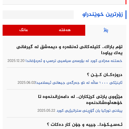
زۆرترین خوێندراو
ڕۆژ
هەفتە
مانگ
تۆم باراك.. کلیلەکانی ئەنقەرە و دیمەشق لە گیرفانی
یەک پیاودا
خستنە مەزادی کورد لە بۆرسەی سیاسیی ترەمپ و ئەردۆغاندا
2025.12.20
دروزەکــان کــێــن ؟
ئاینێکی ١٠٠٠ ساڵە لە ناو جەرگەی جیهانی ئیسلامیدا
2025.06.02
مێژووى پارتى كرێكاران.. لە دامەزراندنەوە تا
خۆهەڵوەشاندنەوە
پیلانی توركیا یان گۆڕینی ستراتیژیی كورد
2025.05.22
ئـەسـیـکـۆدا.. چییه‌ و چۆن كار ده‌كات ؟