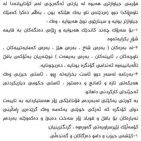
فۆرمی جیاوازتری هەبوە لە پارتی ئەگەرچی لەم کۆتاییانەدا لە
ناوەڕۆکدا دوو زەردێنەی ناو یەک هێلکە بون ، بەڵام دەکرا کەمێک
جیاوازتر بوایە و سینارێوی نوێ هەبوایە ، وەک :
١-بۆ سەرۆک چەند کاندێک هەبوایە و ڕێژەی دەنگەکان بە قایمە
شۆڕ بکرایەتەوە.
٢-لە بەرەکان ( بەرەی شاخ ، بەرەی هێز ، بەرەی کەمایەتییەکان ،
ناوچەکان ٫ ئایینەکان ، بەرەی بەیعەت ) نوێنەریان بەئۆکەی بافڵ
تاڵەبانییەوە ئەندامی گۆنگرە بونایە ، دەربچونایە.
٣-بەرنامە لەسەر دوو ئاست بخرایەتە ڕوو ، ئاستی حیزبی وەک
هەیکەلی تازە و ئامانج و دەستور ، ئاستی حکومی دیاریکردنی
ئەجێندای کارکردنی داهاتو.
بە کورتی یەکێتی لەبەردەم قۆناغێکی زۆر هەستیاردایە بە تایبەت
دوای کۆنگرە کە ئەرکی خوێنی یەکەمە وەک گرێدەری ڕاماڵینی
نەیارەکان بۆ بافڵ و قوباد زۆر سەخت دەبێ و دەکەوێتە بەردەم
کۆمەڵێک لێپرسراویەتی گەورەوە ، گرنگترینیان:
١-کێشەی حیزب و دامو دەزگاکان و گەندەڵی.