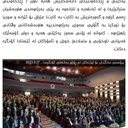
یەکێتی و ڕێککەوتنێکی دابەشکاریش هەیە ناوی ( ڕێککەوتنی
ستراتیژیە) و لە ئەنقەرە و تارانەوە بە پێی بەرژەوەندی هاوبەشیان
ڕەسم کراوە و گەورەتریش بە (کارت بە کارت) عێراق بۆ ئێرانە و سوریا
بۆ تورکیا بە گڵۆپی سەوزی بەرژەوەندییە هاوبەشەکانی وڵاتانی
زلهێزەوە ، کەواتە لە زۆنی سەوز یەکێتی هەیە و دوای کۆمەڵێک
قەیرانی ناوخۆیی و ململانێ خوێن و ئامۆزاکان لە ئێستادا کۆنگرە
دەکات.
پرۆسه‌ی ده‌نگدان بۆ لیژنه‌كان له‌ ڕۆژی یه‌كه‌می كۆنگره‌دا ـ 2023.9.27