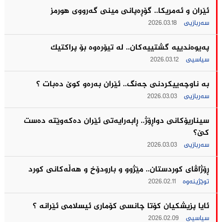
ئێران و ئه‌مریكا.. گۆڕەپانی مینی گه‌رووی هورمز
سەربازیی
2026.03.18
په‌یوه‌ندییه‌ گشتییه‌كان.. له‌ تیۆره‌وه‌ بۆ پراكتیك
سیاسیی
2026.03.12
بە ناوچەییکردنی جەنگ.. ئێران به‌ره‌و كوێ ده‌بات ؟
سەربازیی
2026.03.03
سیناریۆکانی دواڕۆژ.. ڕابەرایەتی ئێران دەکەوێتە دەست
کێ؟
سەربازیی
2026.03.03
ڕۆژاڤای کوردستان.. مێژوو و بارودۆخ و هەڵەکانی کورد
توێژینەوە
2026.02.11
ئایا پزیشکیان کۆتا چانسی کۆماری ئیسلامی ئێرانه ؟
سیاسیی
2026.02.09