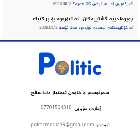
كاریگه‌ریی له‌سه‌ر نرخی كاڵا هه‌یه‌؟
2026.06.18
په‌یوه‌ندییه‌ گشتییه‌كان.. له‌ تیۆره‌وه‌ بۆ پراكتیك
له‌ كۆتاییه‌كانی سه‌ده‌ی نۆزده‌وه‌ هه‌تا ئێستا
2026.03.12
سەرنوسەر و خاوەن ئیمتیاز دانا ساڵح
07701504316
ژمارەى مۆبایل
politicmedia19@gmail.com
:ئیمەیڵ