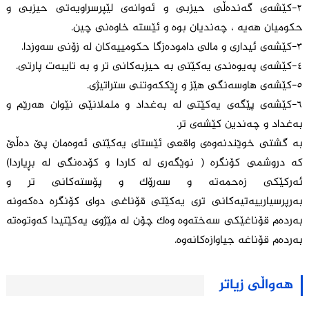
٢-کێشەی گەندەڵی حیزبی و ئەوانەی لێپرسراویەتی حیزبی و
حکومیان هەیە ، چەندیان بوە و ئێستە خاوەنی چین.
٣-کێشەی ئیداری و مالی دامودەزگا حکومییەکان لە زۆنی سەوزدا.
٤-کێشەی پەیوەندی یەکێتی بە حیزبەکانی تر و بە تایبەت پارتی.
٥-کێشەی هاوسەنگی هێز و ڕێککەوتنی ستراتیژی.
٦-کێشەی پێگەی یەکێتی لە بەغداد و ململانێی نێوان هەرێم و
بەغداد و چەندین کێشەی تر.
بە گشتی خوێندنەوەی واقعی ئێستای یەکێتی ئەوەمان پێ دەڵێ
کە دروشمی کۆنگرە ( نوێگەری لە کاردا و کۆدەنگی لە بڕیاردا)
ئەرکێکی زەحمەتە و سەرۆک و پۆستەکانی تر و
بەرپرسیارییەتیەکانی تری یەکێتی قۆناغی دوای کۆنگرە دەکەونە
بەردەم قۆناغێکی سەختەوە وەک چۆن لە مێژوی یەکێتیدا کەوتوەتە
بەردەم قۆناغە جیاوازەکانەوە.
هەواڵی زیاتر