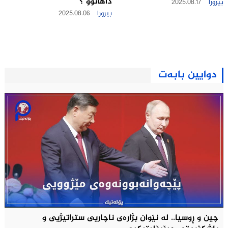
داهاتوو ؟
بیرورا
2025.08.17
بیرورا
2025.08.06
دوایین بابەت
چین و ڕوسیا.. لە نێوان بژارەی ناچاریی ستراتیژيی و