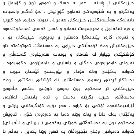
حیزبەکانی تر ڕاستە ، هەر لە حسک و نەوەی نوێ و کۆمەڵ و
یەکگرتو و بە شێوەیەکی تەماوی گۆڕانیش ، خۆ ئەگەر واقعیانە
بابەتەکە هەڵسەنگێنین حیزبەکان هەمویان ببونە حیزبی فرە گروپ
و فرە تەکەتول و مەرجعیەت نەمابو و کەس کەسی نەدەخوێندەوە
و ئەوەی کاری پێنەدەکرا دەستور و پەیڕەوی حیزبەکان بو ،
حیزبەکانیش وەک کۆمەڵێکی دابڕاوی بە دەستەڵات کەوتونەتە ناو
کۆشکێکی جیاواز لە شەقام و بونەتە سەرچاوەی گەندەڵی و
نەبونی دامەزارەوەی دادگای و یاسایی و دامەزراوەی حکومیەوە ،
کەواتە یەکێتی وەک قۆناغ و پێویستی ئێستای حیزب و
دەستکاریکردنی ڕەسمی دەستەڵاتی ناو کۆشکی یەکێتی ، وەک
حیزبەکانی تر مەحکوم بون بەوەی خوێنی یەکەم جڵەوەی
دەسەڵاتی حیزب بگرێتە دەست و ئەم پلانەش لەلایەن
ئێرانییەکانەوە ئۆکەی بۆ کراوە ، هەر بۆیە کۆنگرەکانی پارتی و
یەکێتی یەک مانا و یەک وێنە دەدا بە دەرەوەی خۆی ، ئەویش
مەحکوم بون بە دەستەڵاتی خوێنی یەکەمی ( بارزانی و تاڵەبانی)
کەواتە دەتوانین وێنای نێچیرەڤان بە لاهور وێنا بکەین ، بەڵام تا